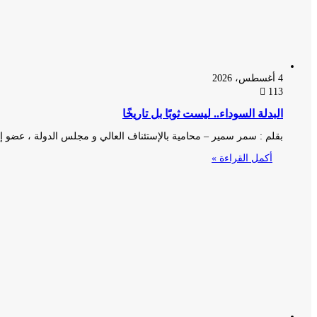
4 أغسطس، 2026
113
البدلة السوداء.. ليست ثوبًا بل تاريخًا
بقلم : سمر سمير – محامية بالإستئناف العالي و مجلس الدولة ، عضو إت
أكمل القراءة »