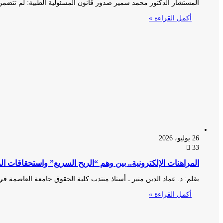
المستشار الدكتور محمد سمير صدور قانون المسئولية الطبية: لم تتضمن ا
أكمل القراءة »
26 يوليو، 2026
33
المراهنات الإلكترونية.. بين وهم “الربح السريع” واستحقاقات الم
​بقلم: د. عماد الدين منير ـ أستاذ منتدب كلية الحقوق جامعة العاصمة في
أكمل القراءة »