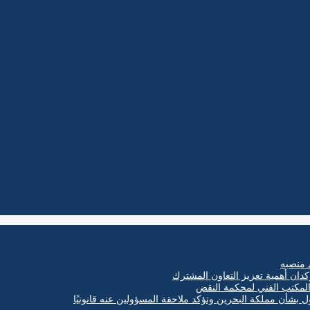
 منصبه
كدان أهمية تعزيز التعاون المشترك
ول بشأن مملكة البحرين وتؤكد ملاحقة المسؤولين عنه قانونيًا