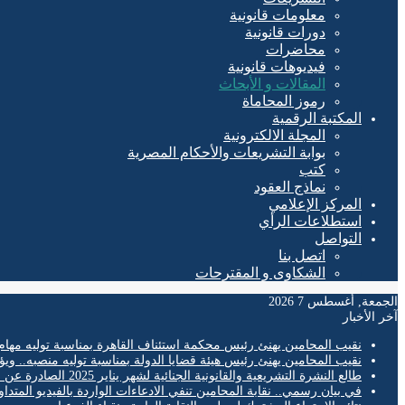
معلومات قانونية
دورات قانونية
محاضرات
فيديوهات قانونية
المقالات و الأبحاث
رموز المحاماة
المكتبة الرقمية
المجلة الالكترونية
بوابة التشريعات والأحكام المصرية
كتب
نماذج العقود
المركز الإعلامي
استطلاعات الرأي
التواصل
اتصل بنا
الشكاوى و المقترحات
الجمعة, أغسطس 7 2026
آخر الأخبار
نقيب المحامين يهنئ رئيس محكمة استئناف القاهرة بمناسبة توليه مهام
نقيب المحامين يهنئ رئيس هيئة قضايا الدولة بمناسبة توليه منصبه.. ويؤ
طالع النشرة التشريعية والقانونية الجنائية لشهر يناير 2025 الصادرة عن المكتب الفني لمحكمة النقض
في بيان رسمي.. نقابة المحامين تنفي الادعاءات الواردة بالفيديو المتدا