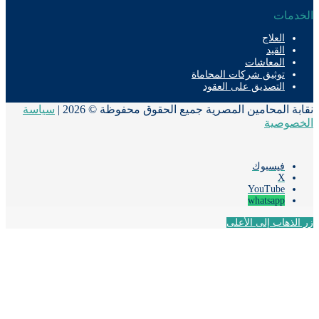
دمات
العلاج
القيد
المعاشات
توثيق شركات المحاماة
التصديق على العقود
ة المحامين المصرية جميع الحقوق محفوظة © 2026 |
سياسة
صوصية
فيسبوك
‫X
‫YouTube
whatsapp
لذهاب إلى الأعلى