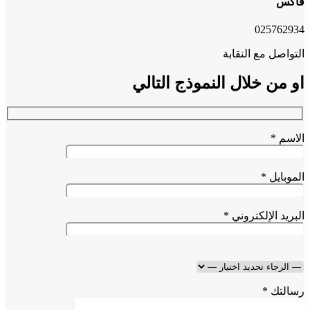
س
025762
اصل مع النقابة
من خلال النموذج التالي
م *
بايل *
يد الإلكتروني *
تك *