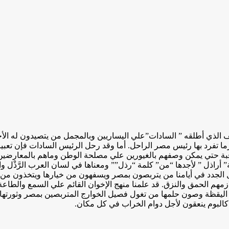
ف الذي أطلقه ” السادات”علي اليساريين وبالمجمل من يتصيدون له الأ
تفرد بها رئيس مصر الراحل. أما وقد رحل الرئيس السادات فإن تعبير 
ثاقبة حتي يمكن وصفهم بالغيورين علي مصلحة الوطن وماهم بالمعارضين
 ” لأجدها “من” كلمة “رذل”” ومعناها في لسان العرب الرَّذْل والرَّذِي
 الجدد في أيامنا من يتربصون بمصر ويسفهون من خيارها ويتخذون من ال
لازمهم الحمق والنزق. قد علمنا منهج الإخوان القائم علي السمع والطاع
ليقظة وصون حلمها من تغول فصيل الخوارج المتربصين بمصر وثورتها وق
 كالبوم ينعقون لأجل دوام الخراب في كل مكان.