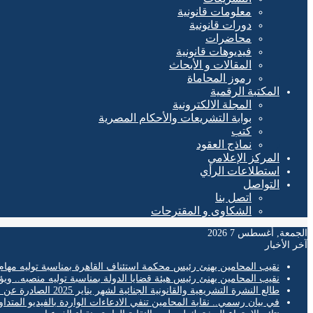
معلومات قانونية
دورات قانونية
محاضرات
فيديوهات قانونية
المقالات و الأبحاث
رموز المحاماة
المكتبة الرقمية
المجلة الالكترونية
بوابة التشريعات والأحكام المصرية
كتب
نماذج العقود
المركز الإعلامي
استطلاعات الرأي
التواصل
اتصل بنا
الشكاوى و المقترحات
الجمعة, أغسطس 7 2026
آخر الأخبار
نقيب المحامين يهنئ رئيس محكمة استئناف القاهرة بمناسبة توليه مهام
نقيب المحامين يهنئ رئيس هيئة قضايا الدولة بمناسبة توليه منصبه.. ويؤ
طالع النشرة التشريعية والقانونية الجنائية لشهر يناير 2025 الصادرة عن المكتب الفني لمحكمة النقض
في بيان رسمي.. نقابة المحامين تنفي الادعاءات الواردة بالفيديو المتدا