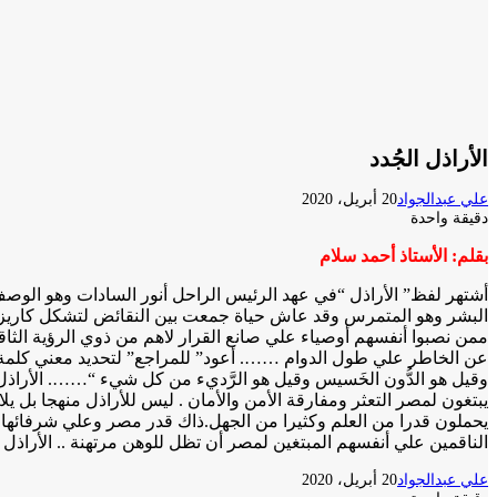
الأراذل الجُدد
علي عبدالجواد
20 أبريل، 2020
دقيقة واحدة
بقلم: الأستاذ أحمد سلام
أشتهر لفظ” الأراذل “في عهد الرئيس الراحل أنور السادات وهو الوص
البشر وهو المتمرس وقد عاش حياة جمعت بين النقائض لتشكل كاريزما 
ممن نصبوا أنفسهم أوصياء علي صانع القرار لاهم من ذوي الرؤية ال
عن الخاطر علي طول الدوام ……. أعود” للمراجع” لتحديد معني كلمة” أراذل
وقيل هو الدُّون الخَسيس وقيل هو الرَّديء من كل شيء “……. الأراذل
يبتغون لمصر التعثر ومفارقة الأمن والأمان . ليس للأراذل منهجا بل ي
يحملون قدرا من العلم وكثيرا من الجهل.ذاك قدر مصر وعلي شرفائها ا
الناقمين علي أنفسهم المبتغين لمصر أن تظل للوهن مرتهنة .. الأراذل
علي عبدالجواد
20 أبريل، 2020