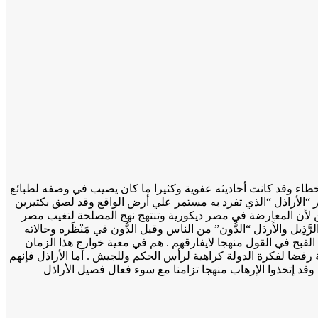
خطاء وقد كانت أحاديثه عفوية وكثيرا ما كان يصيب في وصفه لطبائع
“الأراذل “الذي تفرد به مستمر علي أرض الواقع وقد لصق بكثيرين
 لأن المعارضة في مصر ديكورية وتنتهج نهج المصلحة لتغيب مصر
ل والأَرذل “الدُّون” من الناس وقيل الدُّون في مَنْظَره وحالاته
قبح في القول منهجا لايفارقهم . هم في معية خوارج هذا الزمان
ة رفضا لفكرة الدولة كراهية لرأس الحكم وللجيش . أما الأراذل فإنهم
د إتخذوا الإرهاب منهجا تزامنا مع سوء فعال فصيل الأراذل