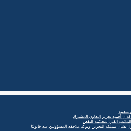
 منصبه
كدان أهمية تعزيز التعاون المشترك
ول بشأن مملكة البحرين وتؤكد ملاحقة المسؤولين عنه قانونيًا