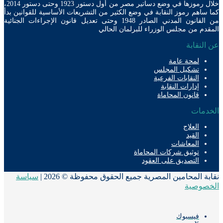
خلال رموزها في وضع دساتير مصر من أول دستور 1923 وحتى دستور 2014،
ساهم رموز النقابة في وضع الكثير من التشريعات الأساسية للقوانين بدأ
من القانون المدني الصادر 1948 وحتى تعديل قانون الإجراءات الجنائية
دم من مجلس الوزراء للبرلمان الحالي
لنقابة
لمحة عامة
تشكيل المجلس
النقابات الفرعية
إدارات النقابة
قانون المحاماة
دمات
العلاج
القيد
المعاشات
توثيق شركات المحاماة
التصديق على العقود
ة المحامين المصرية جميع الحقوق محفوظة © 2026 |
سياسة
صوصية
فيسبوك