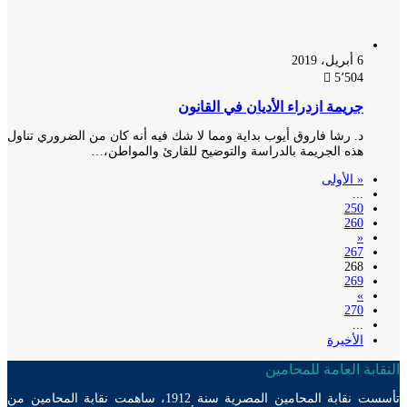
6 أبريل، 2019
5٬504
جريمة ازدراء الأديان في القانون
د. رشا فاروق أيوب بداية ومما لا شك فيه أنه كان من الضروري تناول
هذه الجريمة بالدراسة والتوضيح للقارئ والمواطن،…
« الأولى
...
250
260
«
267
268
269
»
270
...
الأخيرة
ابة العامة للمحامين
تأسست نقابة المحامين المصرية سنة 1912، ساهمت نقابة المحامين من