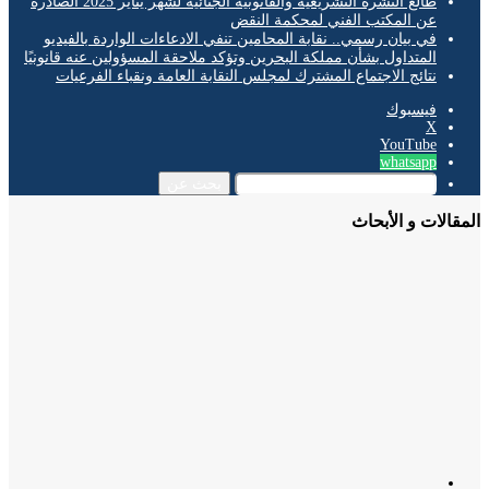
طالع النشرة التشريعية والقانونية الجنائية لشهر يناير 2025 الصادرة
عن المكتب الفني لمحكمة النقض
في بيان رسمي.. نقابة المحامين تنفي الادعاءات الواردة بالفيديو
المتداول بشأن مملكة البحرين وتؤكد ملاحقة المسؤولين عنه قانونيًا
نتائج الاجتماع المشترك لمجلس النقابة العامة ونقباء الفرعيات
فيسبوك
‫X
‫YouTube
whatsapp
بحث عن
الات و الأبحاث