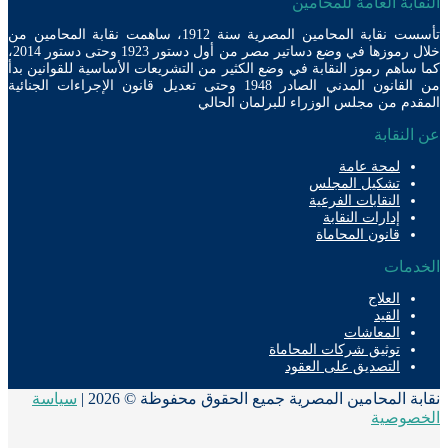
ابة العامة للمحامين
تأسست نقابة المحامين المصرية سنة 1912، ساهمت نقابة المحامين من
خلال رموزها في وضع دساتير مصر من أول دستور 1923 وحتى دستور 2014،
ساهم رموز النقابة في وضع الكثير من التشريعات الأساسية للقوانين بدأ
من القانون المدني الصادر 1948 وحتى تعديل قانون الإجراءات الجنائية
دم من مجلس الوزراء للبرلمان الحالي
لنقابة
لمحة عامة
تشكيل المجلس
النقابات الفرعية
إدارات النقابة
قانون المحاماة
دمات
العلاج
القيد
المعاشات
توثيق شركات المحاماة
التصديق على العقود
ة المحامين المصرية جميع الحقوق محفوظة © 2026 |
سياسة
صوصية