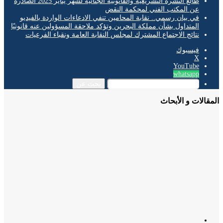
طالع النشرة التشريعية والقانونية الجنائية لشهر يناير 2025 الصادرة
عن المكتب الفني لمحكمة النقض
في بيان رسمي.. نقابة المحامين تنفي الادعاءات الواردة بالفيديو
المتداول بشأن مملكة البحرين وتؤكد ملاحقة المسؤولين عنه قانونيًا
نتائج الاجتماع المشترك لمجلس النقابة العامة ونقباء الفرعيات
فيسبوك
‫X
‫YouTube
whatsapp
بحث عن
الات و الأبحاث