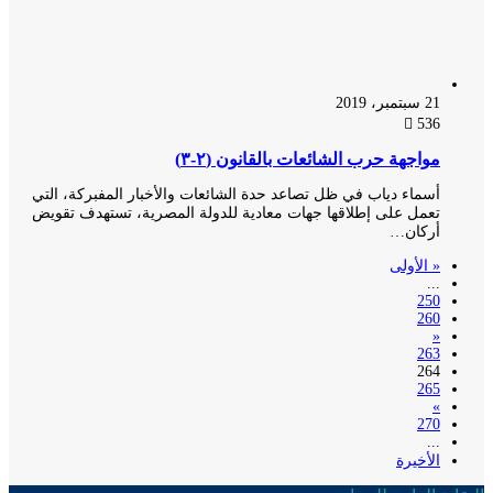
21 سبتمبر، 2019
536
مواجهة حرب الشائعات بالقانون (٢-٣)
أسماء دياب في ظل تصاعد حدة الشائعات والأخبار المفبركة، التي
تعمل على إطلاقها جهات معادية للدولة المصرية، تستهدف تقويض
أركان…
« الأولى
...
250
260
«
263
264
265
»
270
...
الأخيرة