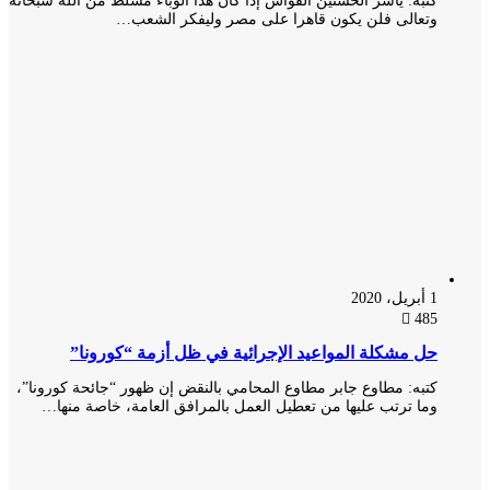
كتبه: ياسر الحسنين القواس إذا كان هذا الوباء مسلط من الله سبحانه
وتعالى فلن يكون قاهرا على مصر وليفكر الشعب…
1 أبريل، 2020
485
حل مشكلة المواعيد الإجرائية في ظل أزمة “كورونا”
كتبه: مطاوع جابر مطاوع المحامي بالنقض إن ظهور “جائحة كورونا”،
وما ترتب عليها من تعطيل العمل بالمرافق العامة، خاصة منها…