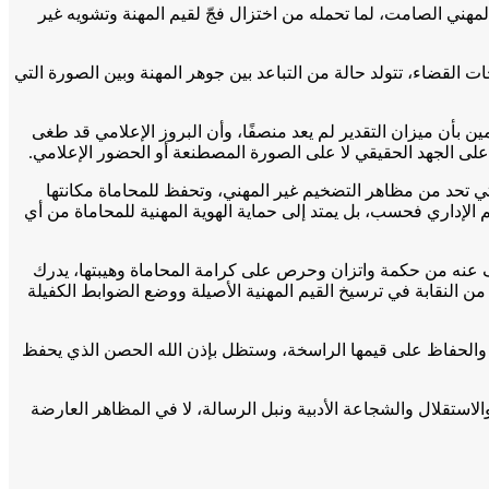
لمهني الصامت، لما تحمله من اختزال فجّ لقيم المهنة وتشويه غير
 القضاء، تتولد حالة من التباعد بين جوهر المهنة وبين الصورة التي
ن بأن ميزان التقدير لم يعد منصفًا، وأن البروز الإعلامي قد طغى
ئم على الجهد الحقيقي لا على الصورة المصطنعة أو الحضور الإعلامي.
ي تحد من مظاهر التضخيم غير المهني، وتحفظ للمحاماة مكانتها
يم الإداري فحسب، بل يمتد إلى حماية الهوية المهنية للمحاماة من أي
ُرف عنه من حكمة واتزان وحرص على كرامة المحاماة وهيبتها، يدرك
ن النقابة في ترسيخ القيم المهنية الأصيلة ووضع الضوابط الكفيلة
ة والحفاظ على قيمها الراسخة، وستظل بإذن الله الحصن الذي يحفظ
استقلال والشجاعة الأدبية ونبل الرسالة، لا في المظاهر العارضة