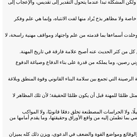
ولكن المشكلة تبدأ عندما يتحول التقدير إلى تقديس، والإعجاب إلى
 ولا مظاهر بذخ يُراد منها لفت الانتباه، وإنما هي علم وفكر
خلدت أسماءها بما قدمته من علم واجتهاد ومواقف مهنية راسخة، لا
كل من كثر الحديث عنه أصبح علامة فارقة في تاريخ المهنة.
نوني رصين، وما يملكه من قدرة على بناء الدفاع وصياغة الدفوع
الرصينة التي تجمع بين سلامة البناء القانوني وقوة المنطق وبلاغة
ظلمًا للمهنة قبل أن يكون ظلمًا للحقيقة؛ لأن تلك المظاهر لا
ا، ولا الحراسات المصطنعة تخلق دفعًا قانونيًا، ولا المواكب
ضي بما تطمئن إليه من واقع الأوراق وحقيقتها، وما يقدم أمامها من
 والوقائع ومواضع القوة والضعف في الدعوى، ويزن ذلك كله بميزان