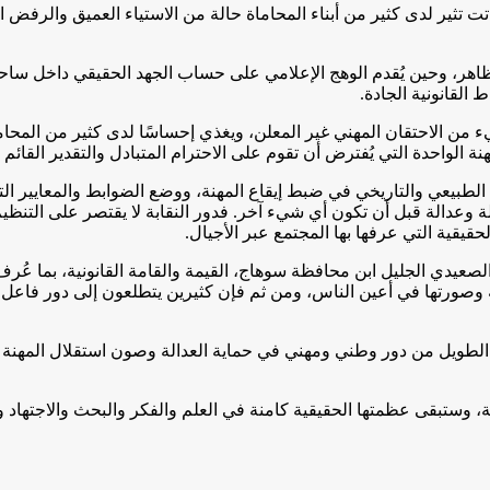
ت تثير لدى كثير من أبناء المحاماة حالة من الاستياء العميق والرفض ا
مظاهر، وحين يُقدم الوهج الإعلامي على حساب الجهد الحقيقي داخل ساحات
 القانونية الجادة.
 من الاحتقان المهني غير المعلن، ويغذي إحساسًا لدى كثير من المحامي
هنة الواحدة التي يُفترض أن تقوم على الاحترام المتبادل والتقدير القا
لطبيعي والتاريخي في ضبط إيقاع المهنة، ووضع الضوابط والمعايير الت
سالة وعدالة قبل أن تكون أي شيء آخر. فدور النقابة لا يقتصر على التنظ
قيقية التي عرفها بها المجتمع عبر الأجيال.
 الصعيدي الجليل ابن محافظة سوهاج، القيمة والقامة القانونية، بما ع
ة وصورتها في أعين الناس، ومن ثم فإن كثيرين يتطلعون إلى دور فاعل م
ها الطويل من دور وطني ومهني في حماية العدالة وصون استقلال المهن
ستبقى عظمتها الحقيقية كامنة في العلم والفكر والبحث والاجتهاد وال