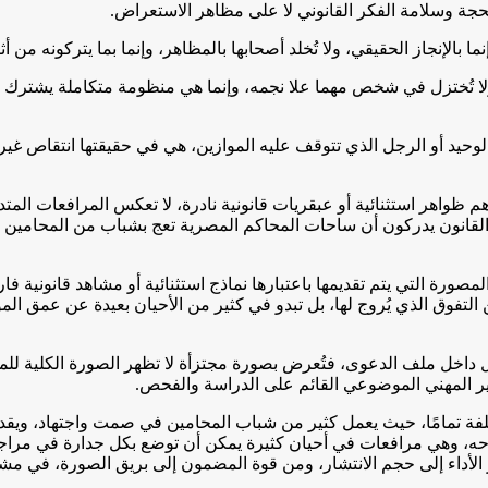
لحجة وسلامة الفكر القانوني لا على مظاهر الاستعراض.
نما بالإنجاز الحقيقي، ولا تُخلد أصحابها بالمظاهر، وإنما بما يتركونه من أ
ولا تُختزل في شخص مهما علا نجمه، وإنما هي منظومة متكاملة يشترك في
الوحيد أو الرجل الذي تتوقف عليه الموازين، هي في حقيقتها انتقاص غ
هم ظواهر استثنائية أو عبقريات قانونية نادرة، لا تعكس المرافعات المتد
ال القانون يدركون أن ساحات المحاكم المصرية تعج بشباب من المحامين
 التي يتم تقديمها باعتبارها نماذج استثنائية أو مشاهد قانونية فارقة يُ
فوق الذي يُروج لها، بل تبدو في كثير من الأحيان بعيدة عن عمق المو
كامل داخل ملف الدعوى، فتُعرض بصورة مجتزأة لا تظهر الصورة الكلية للمر
قدير المهني الموضوعي القائم على الدراسة والفحص.
ة تمامًا، حيث يعمل كثير من شباب المحامين في صمت واجتهاد، ويقدم
وحه، وهي مرافعات في أحيان كثيرة يمكن أن توضع بكل جدارة في مراجع ا
الأداء إلى حجم الانتشار، ومن قوة المضمون إلى بريق الصورة، في مشهد