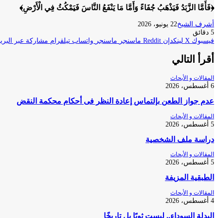
﴿فَأَمَّا الزَّبَدُ فَيَذْهَبُ جُفَاءً وَأَمَّا مَا يَنْفَعُ النَّاسَ فَيَمْكُثُ فِي الْأَرْضِ﴾
أشرف الشيخ
22 يونيو، 2026
5 دقائق
فيسبوك
‫X
لينكدإن
ماسنجر
ماسنجر
واتساب
تيلقرام
مشاركة عبر البريد
أقرأ التالي
المقالات و الأبحاث
6 أغسطس، 2026
عدم جواز الطعن بإلتماس إعادة النظر فى أحكام محكمة النقض
المقالات و الأبحاث
5 أغسطس، 2026
دراسة ملف الشخصية
المقالات و الأبحاث
5 أغسطس، 2026
الطبقية المزيفة
المقالات و الأبحاث
4 أغسطس، 2026
البدلة السوداء.. ليست ثوبًا بل تاريخًا