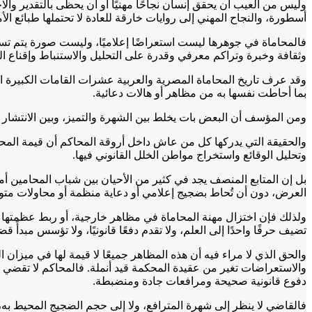
وليس من العيب أن يحقق إنسان نجاحًا مهنيًا أو أن يحظى بالتقدير وال
أسطورة، والنجاح المهني إلى روايات خارقة للعادة لا تحتملها طبائع ا
فالمحاماة في جوهرها ليست استعراضًا إعلاميًا، وليست صورة يتم تسو
وثقافة وخبرة وتراكم معرفي وقدرة على التحليل والاستنباط وإقناع ال
وقد عرف تاريخ المحاماة المصرية والعربية عشرات القامات الكبيرة 
بما أحاطت نفسها به من مظاهر أو هالات دعائية.
ومن المؤسف أن البعض بات يخلط بين الشهرة والتميز، وبين الانتشار 
والحقيقة التي يدركها كل من عاش داخل أروقة المحاكم أن قيمة المحامي 
وتحليل الوقائع واستخراج مواطن الخلل القانوني فيها.
بل إن المتابع المنصف يجد في كثير من الأحيان بين شباب المحامين أمام
العرض، دون أن تُحاط بضجيج إعلامي أو دعاية منظمة أو محاولات متوا
ولذلك فإن اختزال مهنة المحاماة في مظاهر خارجية، أو ربط عظمتها با
تضيف حرفًا واحدًا إلى العلم، ولا تقدم دفعًا قانونيًا، ولا تؤسس مبدأً قضائ
والحق الذي لا مراء فيه أن هذه المظاهر جميعًا لا قيمة لها في ميزان ال
والاستعراضات تغير من عقيدة المحكمة قيد أنملة. فالمحاكم لا تقضي بالص
دفوع قانونية صحيحة ومرافعات جادة ومنضبطة.
فالقاضي لا ينظر إلى شهرة المترافع، ولا إلى حجم الضجيج المحيط به،