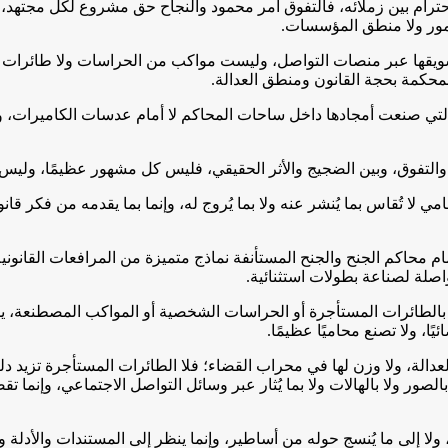
احترام بين زملائه، فالتفوق أمر محمود والنجاح حق مشروع لكل مجتهد، 
لأمور ولا منطق المؤسسات.
يقها عبر منصات التواصل، وليست مواكب من الحراسات ولا طائرات خاصة
محكمة بحجة القانون ومنطق العدالة.
التي صنعت أمجادها داخل ساحات المحاكم لا أمام عدسات الكاميرات، و
والتفوق، وبين الضجيج والأثر الحقيقي، فليس كل مشهور عظيمًا، وليس 
لا تُقاس بما يُنشر عنه ولا بما يُروج له، وإنما بما يقدمه من فكر قا
 محاكم الجنح والجنح المستأنفة نماذج متميزة من المرافعات القانونية 
صلة لصناعة بطولات استثنائية.
لطائرات المستأجرة أو الحراسات الشخصية أو المواكب المصطنعة، يمثل 
يًا، ولا تصنع محاميًا عظيمًا.
عدالة، ولا وزن لها في محراب القضاء؛ فلا الطائرات المستأجرة تزيد دليلً
ور ولا بالهالات ولا بما يُثار عبر وسائل التواصل الاجتماعي، وإنما تق
 ولا إلى ما يُنسج حوله من أساطير، وإنما ينظر إلى المستندات والأدلة