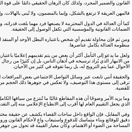
القانون والضمير المجرد، ولذلك كان الرهان الحقيقي دائمًا على قوة ا
فالمهن العريقة لا ترتفع بالشكل، وإنما بالمضمون، ولا تُبنى بالهالات، وإ
كما أن العدالة في الدول المحترمة لا يصنعها فرد مهما بلغت قدراته، 
الضمانات القانونية والمؤسسية التي تكفل الوصول إلى الحقيقة.
ومن ثم فإن محاولة تقديم أي شخص باعتباره البطل الأوحد أو المنقذ 
منظومة العدالة بكامل عناصرها.
ولعل ما يدعو إلى التأمل أكثر أن بعض من يتم تقديمهم إعلاميًا باعتبار
من الانبهار الذي يُراد ترسيخه في أذهان الناس، بل إن كثيرًا من رج
الأحوال عما يتم الترويج له، بل ربما تفوقه في كثير من الأحيان.
والحقيقة أنني تابعت عبر وسائل التواصل الاجتماعي بعض المرافعات المصورة
ترقى إلى مستوى هذا التوصيف، ولا تعكس في جوهرها ذلك الحجم من الت
للقضية.
وما يزيد الأمر وضوحًا أن هذه المقاطع غالبًا ما تُنتزع من سياقها ال
الذي يجعل التقييم العام لها أقرب إلى الانطباع الإعلامي منه إلى الت
وفي المقابل، فإن الواقع داخل ساحات القضاء يكشف عن حقيقة مختلف
دقيق للوقائع وبناء متماسك للدفوع واستيعاب واعٍ لأحكام القانون ور
المساحة من الضوء أو الاهتمام، وكأن معيار القيمة قد تحول من جوهر 