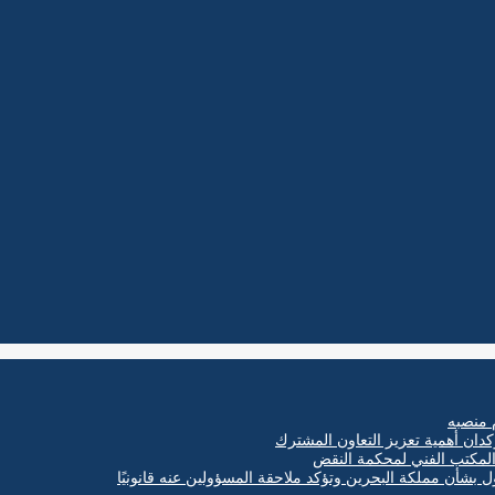
 منصبه
كدان أهمية تعزيز التعاون المشترك
ول بشأن مملكة البحرين وتؤكد ملاحقة المسؤولين عنه قانونيًا