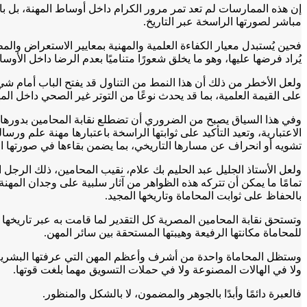
إن هذه الممارسات لم تعد تمر مرور الكرام داخل أوساط المهنة، بل بات
مباشر لصورتها الراسخة عبر التاريخ.
فحين يُستبدل معيار الكفاءة العلمية والمهنية بمعايير الاستعراض وال
يُراد فرضها عليها، وهو ما يخلق شعورًا متناميًا بعدم الرضا داخل الأوساط
ولعل الأخطر من ذلك أن هذا النمط من التناول قد يفتح الباب أمام شيء
على القيمة العلمية، بما قد يحدث نوعًا من التوتر غير الصحي داخل الم
وفي هذا السياق يصبح من الضروري أن تضطلع نقابة المحامين بدورها ا
الاعتبارية، وتعيد التأكيد على ثوابتها الراسخة باعتبارها مهنة علم ور
تشويه أو انحراف عن مسارها التاريخي، بما يضمن بقاءها في صورتها الح
ولعل الأستاذ الجليل عبد الحليم بك علام، نقيب المحامين، ذلك الرجل
تمامًا ما يمكن أن تتركه هذه الظواهر من آثار سلبية على وجدان المهن
بالحفاظ على ثوابت المحاماة وتاريخها المجيد.
وتستحق نقابة المحامين المصرية كل التقدير لما قامت به عبر تاريخ
للمحاماة مكانتها الرفيعة وهيبتها المستحقة بين سائر المهن.
وستظل المحاماة واحدة من أشرف وأعظم المهن التي عرفتها البشرية، و
ولا في الهالات المصنوعة ولا في حملات التسويق مهما بلغت قوتها.
فالعبرة دائمًا وأبدًا بالجوهر والمضمون، لا بالشكل والمنظور.