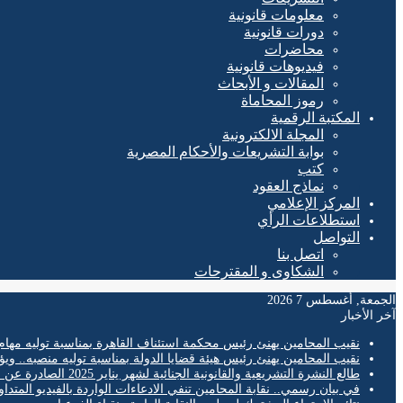
معلومات قانونية
دورات قانونية
محاضرات
فيديوهات قانونية
المقالات و الأبحاث
رموز المحاماة
المكتبة الرقمية
المجلة الالكترونية
بوابة التشريعات والأحكام المصرية
كتب
نماذج العقود
المركز الإعلامي
استطلاعات الرأي
التواصل
اتصل بنا
الشكاوى و المقترحات
الجمعة, أغسطس 7 2026
آخر الأخبار
نقيب المحامين يهنئ رئيس محكمة استئناف القاهرة بمناسبة توليه مهام
نقيب المحامين يهنئ رئيس هيئة قضايا الدولة بمناسبة توليه منصبه.. ويؤ
طالع النشرة التشريعية والقانونية الجنائية لشهر يناير 2025 الصادرة عن المكتب الفني لمحكمة النقض
في بيان رسمي.. نقابة المحامين تنفي الادعاءات الواردة بالفيديو المتدا