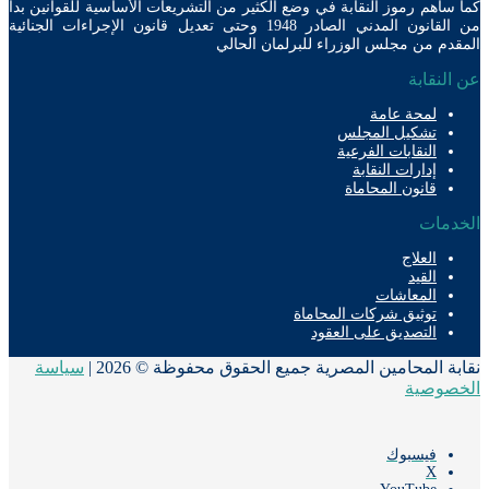
ساهم رموز النقابة في وضع الكثير من التشريعات الأساسية للقوانين بدأ
من القانون المدني الصادر 1948 وحتى تعديل قانون الإجراءات الجنائية
دم من مجلس الوزراء للبرلمان الحالي
لنقابة
لمحة عامة
تشكيل المجلس
النقابات الفرعية
إدارات النقابة
قانون المحاماة
دمات
العلاج
القيد
المعاشات
توثيق شركات المحاماة
التصديق على العقود
ة المحامين المصرية جميع الحقوق محفوظة © 2026 |
سياسة
صوصية
فيسبوك
‫X