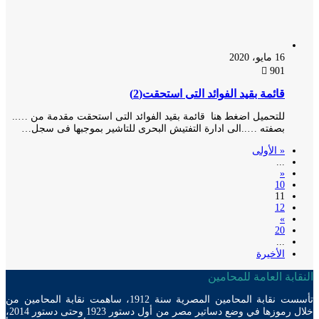
16 مايو، 2020
901
قائمة بقيد الفوائد التى استحقت(2)
للتحميل اضغط هنا قائمة بقيد الفوائد التى استحقت مقدمة من …..
بصفته …..الى ادارة التفتيش البحرى للتاشير بموجبها فى سجل…
« الأولى
...
«
10
11
12
»
20
...
الأخيرة
ابة العامة للمحامين
تأسست نقابة المحامين المصرية سنة 1912، ساهمت نقابة المحامين من
خلال رموزها في وضع دساتير مصر من أول دستور 1923 وحتى دستور 2014،