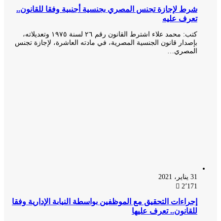
شرط لإجازة تجنس المصري بجنسية أجنبية وفقا للقانون..
تعرف عليه
كتب: محمد علاء اشترط القانون رقم ٢٦ لسنة ١٩٧٥ وتعديلاته،
بإصدار قانون الجنسية المصرية، في مادته العاشرة، لإجازة تجنس
المصري…
31 يناير، 2021
2٬171
إجراءات التحقيق مع الموظفين بواسطة النيابة الإدارية وفقا
للقانون.. تعرف عليها