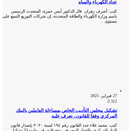
عداد الكهرباء والمياه
كتب: أشرف زهران قال الدكتور أيمن حمزة، المتحدث الرسمي
باسم وزارة الكهرباء والطاقة المتجددة، إن شركات التوزيع التسع على
مستوى…
27 فبراير، 2021
312
تشكيل مجلس التأديب الخاص بمساءلة العاملين بالبنك
المركزي وفقا للقانون.. تعرف عليه
كتب: محمد علاء حدد القانون رقم ١٩٤ لسنة ٢٠٢٠ بإصدار قانون
البنك المركزي والجهاز المصرفي وتعديلاته، في مادته 33 تشكيل…