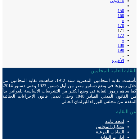
« الأولى
...
150
160
«
170
171
172
»
180
190
...
الأخيرة
ابة العامة للمحامين
تأسست نقابة المحامين المصرية سنة 1912، ساهمت نقابة المحامين من
خلال رموزها في وضع دساتير مصر من أول دستور 1923 وحتى دستور 2014،
ساهم رموز النقابة في وضع الكثير من التشريعات الأساسية للقوانين بدأ
من القانون المدني الصادر 1948 وحتى تعديل قانون الإجراءات الجنائية
دم من مجلس الوزراء للبرلمان الحالي
لنقابة
لمحة عامة
تشكيل المجلس
النقابات الفرعية
إدارات النقابة