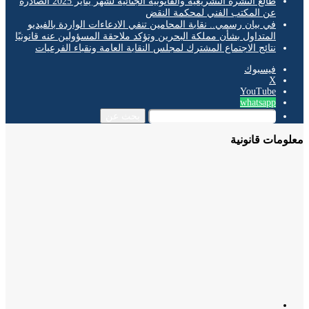
طالع النشرة التشريعية والقانونية الجنائية لشهر يناير 2025 الصادرة
عن المكتب الفني لمحكمة النقض
في بيان رسمي.. نقابة المحامين تنفي الادعاءات الواردة بالفيديو
المتداول بشأن مملكة البحرين وتؤكد ملاحقة المسؤولين عنه قانونيًا
نتائج الاجتماع المشترك لمجلس النقابة العامة ونقباء الفرعيات
فيسبوك
‫X
‫YouTube
whatsapp
بحث عن
مات قانونية