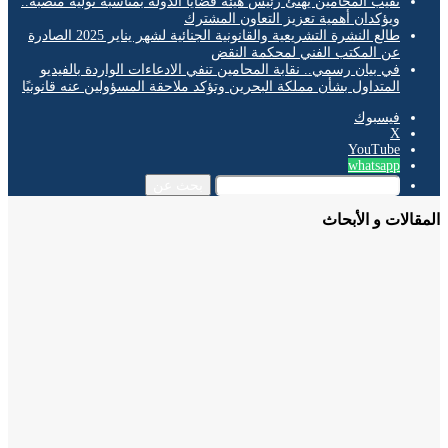
نقيب المحامين يهنئ رئيس هيئة قضايا الدولة بمناسبة توليه منصبه..
ويؤكدان أهمية تعزيز التعاون المشترك
طالع النشرة التشريعية والقانونية الجنائية لشهر يناير 2025 الصادرة
عن المكتب الفني لمحكمة النقض
في بيان رسمي.. نقابة المحامين تنفي الادعاءات الواردة بالفيديو
المتداول بشأن مملكة البحرين وتؤكد ملاحقة المسؤولين عنه قانونيًا
فيسبوك
‫X
‫YouTube
whatsapp
بحث عن
الات و الأبحاث