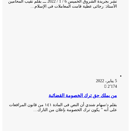
نشر بجريدة الشروق الخميس 6 / 1 / 2022 ـــ بقلم نقيب المحامين
الأستاذ: رجائى عطية قامت المعاملات فى الإسلام…
5 يناير، 2022
2٬174
من يملك حق ترك الخصومة القضائية
بقلم د/سهام شندي أن النص فى المادة ١٤١ من قانون المرافعات
على أنه ” يكون ترك الخصومة بإعلان من التارك…