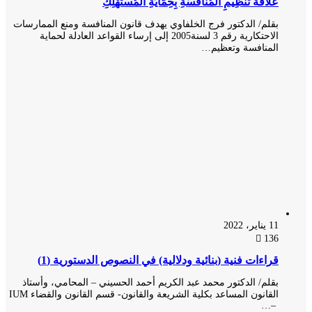
عَلَاقَةُ تَنْظِيمِ المُنَافَسَةِ بِحِمَايَةِ المُسْتَهْلِكِ
بقلم/ الدكتور فرج الخلفاوي يهدف قانون المنافسة ومنع الممارسات
الاحتكارية رقم 3 لسنة2005 إلى إرساء القواعد العادلة لحماية
المنافسة وتعظيم…
11 يناير، 2022
136
قراءات فنية (بنائية ودلالية) في النصوص الدستورية (1)
بقلم/ الدكتور محمد عبد الكريم أحمد الحسيني – المحامي، وأستاذ
القانون المساعد بكلية الشريعة والقانون- قسم القانون والقضاء IUM
–…