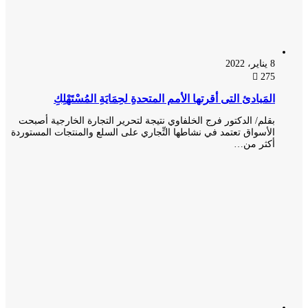
8 يناير، 2022
275
المَبادئ التى أقرتها الأمم المتحدةِ لحِمَايَةِ المُسْتَهْلِكِ
بقلم/ الدكتور فرج الخلفاوي نتيجة لتحرير التجارة الخارجية أصبحت
الأسواق تعتمد في نشاطها التِّجاري على السلع والمنتجات المستوردة
أكثر من…