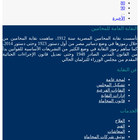
80
90
...
الأخيرة
ابة العامة للمحامين
تأسست نقابة المحامين المصرية سنة 1912، ساهمت نقابة المحامين من
خلال رموزها في وضع دساتير مصر من أول دستور 1923 وحتى دستور 2014،
ساهم رموز النقابة في وضع الكثير من التشريعات الأساسية للقوانين بدأ
من القانون المدني الصادر 1948 وحتى تعديل قانون الإجراءات الجنائية
دم من مجلس الوزراء للبرلمان الحالي
لنقابة
لمحة عامة
تشكيل المجلس
النقابات الفرعية
إدارات النقابة
قانون المحاماة
دمات
العلاج
القيد
المعاشات
توثيق شركات المحاماة