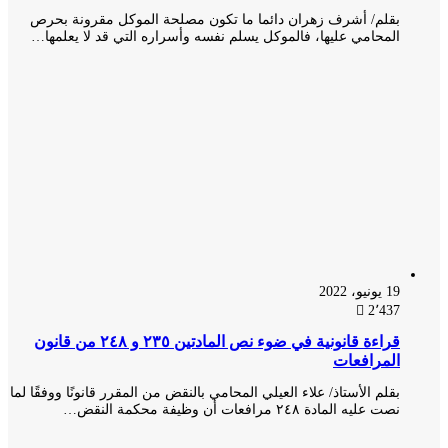
بقلم/ أشرف زهران دائما ما تكون مصلحة الموكل مقرونة بحرص
المحامي عليها، فالموكل يسلم نفسه وأسراره التي قد لا يعلمها…
19 يونيو، 2022
2٬437
قراءة قانونية في ضوء نص المادتين ٢٣٥ و ٢٤٨ من قانون
المرافعات
بقلم الأستاذ/ علاء العيلي المحامي بالنقض من المقرر قانونًا ووفقًا لما
نصت عليه المادة ٢٤٨ مرافعات أن وظيفة محكمة النقض…