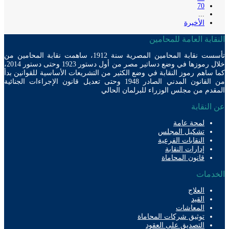
70
...
الأخيرة
ابة العامة للمحامين
تأسست نقابة المحامين المصرية سنة 1912، ساهمت نقابة المحامين من
خلال رموزها في وضع دساتير مصر من أول دستور 1923 وحتى دستور 2014،
ساهم رموز النقابة في وضع الكثير من التشريعات الأساسية للقوانين بدأ
من القانون المدني الصادر 1948 وحتى تعديل قانون الإجراءات الجنائية
دم من مجلس الوزراء للبرلمان الحالي
لنقابة
لمحة عامة
تشكيل المجلس
النقابات الفرعية
إدارات النقابة
قانون المحاماة
دمات
العلاج
القيد
المعاشات
توثيق شركات المحاماة
التصديق على العقود