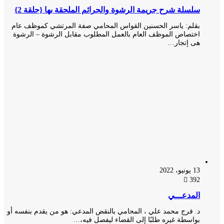
سلسلة شرح جريمة الرشوة والجرائم الملحقة بها {حلقة 2}
بقلم: ياسر الحسنين القواس المحامي صفة المرتشي كموظف عام
اختصاص الموظف العام بالعمل المطلوب مقابل الرشوة – الرشوة
هى إتجار…
13 يونيو، 2022
392
المدعـــي
د. فرج محمد علي ، المحامي بالنقض المدعي: هو من يقدم بنفسه أو
بواسطة غيره طلبًا إلى القضاء ليفصل فيه،…