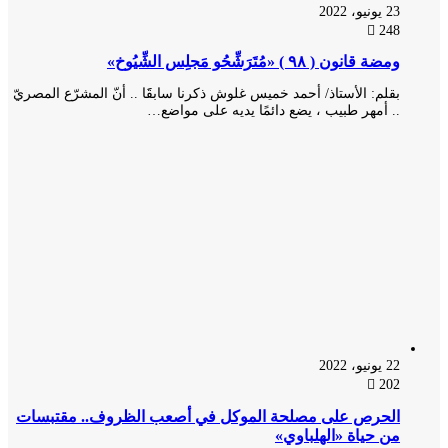
23 يونيو، 2022
248
ومضة قانون ( ٩٨ ) «مُتَرَشِّحُو مَجلِس الشِّيُوخ»
بقلم: الأستاذ/ أحمد خميس غلوش ذكرنا سابقََا .. أنّ المشرّع المصريّ
.. أمهر طبيب ، يضع دائمًا يديه على مواضع…
22 يونيو، 2022
202
الحرص على مصلحة الموكل في أصعب الظروف.. مقتبسات
من حياة «الهلباوي»