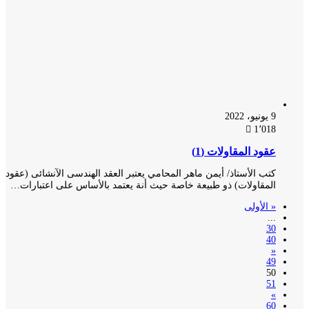
9 يونيو، 2022
1٬018
عقود المقاولات (1)
كتب الأستاذ/ أيمن ماهر المحامي يعتبر العقد الهندسى الآنشائى (عقود
المقاولات) ذو طبيعة خاصة حيث أنة يعتمد بالأساس على اعتبارات…
« الأولى
...
30
40
«
49
50
51
»
60