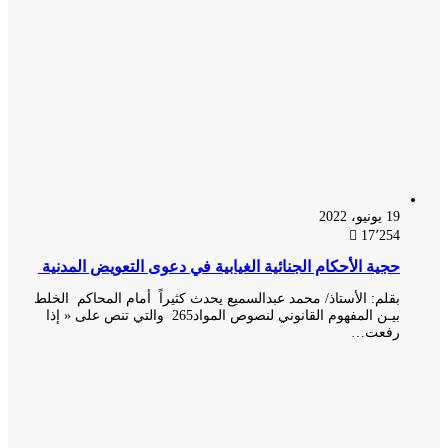
19 يونيو، 2022
17٬254
حجية الأحكام الجنائية الغيابية في دعوى التعويض المدنية
بقلم: الأستاذ/ محمد عبدالسميع يحدث كثيراً أمام المحاكم الخلط
بيـن المفهوم القانوني لنصوص المواد265 والتي تنص على « إذا
رفعت…