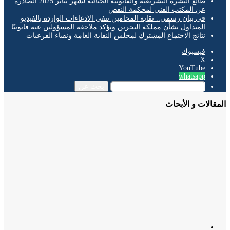
طالع النشرة التشريعية والقانونية الجنائية لشهر يناير 2025 الصادرة
عن المكتب الفني لمحكمة النقض
في بيان رسمي.. نقابة المحامين تنفي الادعاءات الواردة بالفيديو
المتداول بشأن مملكة البحرين وتؤكد ملاحقة المسؤولين عنه قانونيًا
نتائج الاجتماع المشترك لمجلس النقابة العامة ونقباء الفرعيات
فيسبوك
‫X
‫YouTube
whatsapp
بحث عن
الات و الأبحاث