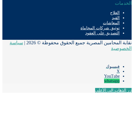
دمات
العلاج
القيد
المعاشات
توثيق شركات المحاماة
التصديق على العقود
ة المحامين المصرية جميع الحقوق محفوظة © 2026 |
سياسة
صوصية
فيسبوك
‫X
‫YouTube
whatsapp
لذهاب إلى الأعلى