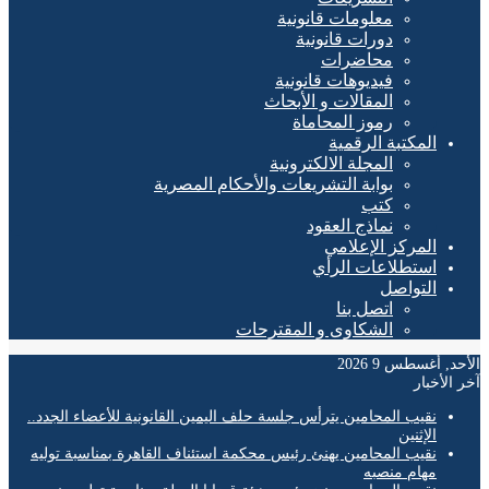
معلومات قانونية
دورات قانونية
محاضرات
فيديوهات قانونية
المقالات و الأبحاث
رموز المحاماة
المكتبة الرقمية
المجلة الالكترونية
بوابة التشريعات والأحكام المصرية
كتب
نماذج العقود
المركز الإعلامي
استطلاعات الرأي
التواصل
اتصل بنا
الشكاوى و المقترحات
, أغسطس 9 2026
لأخبار
نقيب المحامين يترأس جلسة حلف اليمين القانونية للأعضاء الجدد..
الإثنين
نقيب المحامين يهنئ رئيس محكمة استئناف القاهرة بمناسبة توليه
مهام منصبه