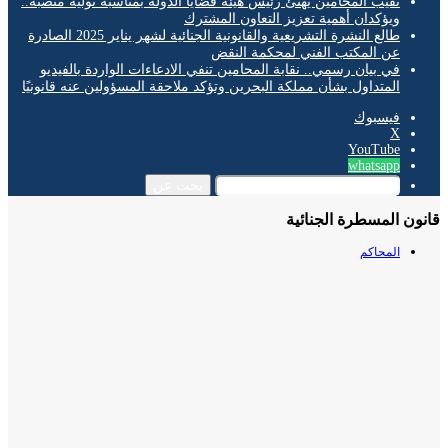
نقيب المحامين يهنئ رئيس هيئة قضايا الدولة بمناسبة توليه منصبه..
ويؤكدان أهمية تعزيز التعاون المشترك
طالع النشرة التشريعية والقانونية الجنائية لشهر يناير 2025 الصادرة
عن المكتب الفني لمحكمة النقض
في بيان رسمي.. نقابة المحامين تنفي الادعاءات الواردة بالفيديو
المتداول بشأن مملكة البحرين وتؤكد ملاحقة المسؤولين عنه قانونيًا
فيسبوك
‫X
‫YouTube
whatsapp
بحث عن
ن المسطرة الجنائية
المحاكم