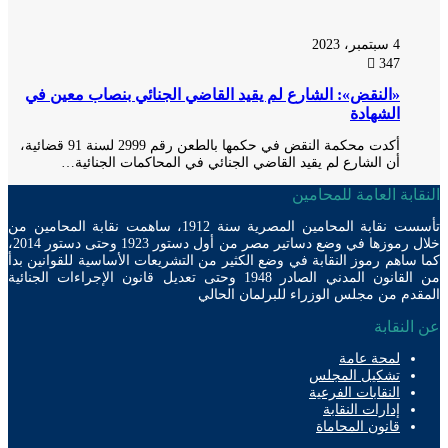
4 سبتمبر، 2023
347
«النقض»: الشارع لم يقيد القاضي الجنائي بنصاب معين في
الشهادة
أكدت محكمة النقض في حكمها بالطعن رقم 2999 لسنة 91 قضائية،
أن الشارع لم يقيد القاضي الجنائي في المحاكمات الجنائية…
ابة العامة للمحامين
تأسست نقابة المحامين المصرية سنة 1912، ساهمت نقابة المحامين من
خلال رموزها في وضع دساتير مصر من أول دستور 1923 وحتى دستور 2014،
ساهم رموز النقابة في وضع الكثير من التشريعات الأساسية للقوانين بدأ
من القانون المدني الصادر 1948 وحتى تعديل قانون الإجراءات الجنائية
دم من مجلس الوزراء للبرلمان الحالي
لنقابة
لمحة عامة
تشكيل المجلس
النقابات الفرعية
إدارات النقابة
قانون المحاماة