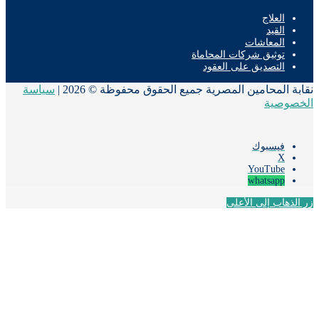
العلاج
القيد
المعاشات
توثيق شركات المحاماة
التصديق على العقود
ة المحامين المصرية جميع الحقوق محفوظة © 2026 |
سياسة
صوصية
فيسبوك
‫X
‫YouTube
whatsapp
لذهاب إلى الأعلى