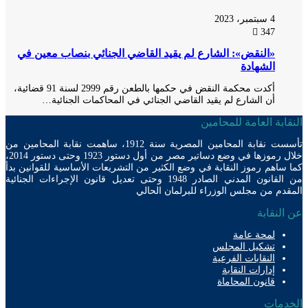
4 سبتمبر، 2023
347
«النقض»: الشارع لم يقيد القاضي الجنائي بنصاب معين في
الشهادة
أكدت محكمة النقض في حكمها بالطعن رقم 2999 لسنة 91 قضائية،
أن الشارع لم يقيد القاضي الجنائي في المحاكمات الجنائية…
ابة العامة للمحامين
تأسست نقابة المحامين المصرية سنة 1912، ساهمت نقابة المحامين من
خلال رموزها في وضع دساتير مصر من أول دستور 1923 وحتى دستور 2014،
ساهم رموز النقابة في وضع الكثير من التشريعات الأساسية للقوانين بدأ
من القانون المدني الصادر 1948 وحتى تعديل قانون الإجراءات الجنائية
دم من مجلس الوزراء للبرلمان الحالي
لنقابة
لمحة عامة
تشكيل المجلس
النقابات الفرعية
إدارات النقابة
قانون المحاماة
دمات