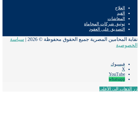
العلاج
القيد
المعاشات
توثيق شركات المحاماة
التصديق على العقود
ة المحامين المصرية جميع الحقوق محفوظة © 2026 |
سياسة
صوصية
فيسبوك
‫X
‫YouTube
whatsapp
لذهاب إلى الأعلى