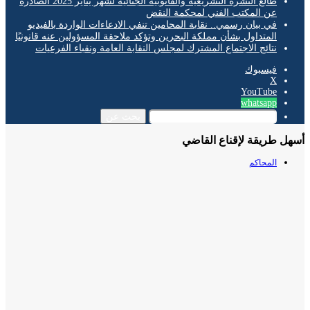
طالع النشرة التشريعية والقانونية الجنائية لشهر يناير 2025 الصادرة
عن المكتب الفني لمحكمة النقض
في بيان رسمي.. نقابة المحامين تنفي الادعاءات الواردة بالفيديو
المتداول بشأن مملكة البحرين وتؤكد ملاحقة المسؤولين عنه قانونيًا
نتائج الاجتماع المشترك لمجلس النقابة العامة ونقباء الفرعيات
فيسبوك
‫X
‫YouTube
whatsapp
بحث عن
 طريقة لإقناع القاضي
المحاكم