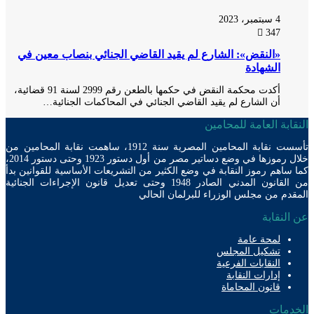
4 سبتمبر، 2023
347
«النقض»: الشارع لم يقيد القاضي الجنائي بنصاب معين في
الشهادة
أكدت محكمة النقض في حكمها بالطعن رقم 2999 لسنة 91 قضائية،
أن الشارع لم يقيد القاضي الجنائي في المحاكمات الجنائية…
ابة العامة للمحامين
تأسست نقابة المحامين المصرية سنة 1912، ساهمت نقابة المحامين من
خلال رموزها في وضع دساتير مصر من أول دستور 1923 وحتى دستور 2014،
ساهم رموز النقابة في وضع الكثير من التشريعات الأساسية للقوانين بدأ
من القانون المدني الصادر 1948 وحتى تعديل قانون الإجراءات الجنائية
دم من مجلس الوزراء للبرلمان الحالي
لنقابة
لمحة عامة
تشكيل المجلس
النقابات الفرعية
إدارات النقابة
قانون المحاماة
دمات