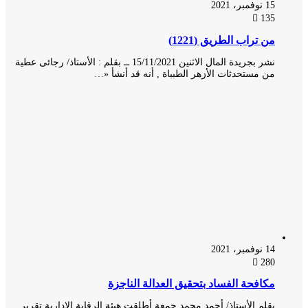
15 نوفمبر، 2021
135
من تراب الطريق (1221)
نشر بجريدة المال الاثنين 15/11/2021 ــ بقلم : الأستاذ/ رجائى عطية
من مستحدثات الأزهر الطبباة , أنه قد أنشأ «…
14 نوفمبر، 2021
280
مكافحة الفساد بتحقيق العدالة الناجزة
بقلم الأستاذ/ أحمد محمد جمعة أطلقت هيئة الرقابة الإدارية تقرير