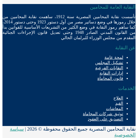
ابة العامة للمحامين
تأسست نقابة المحامين المصرية سنة 1912، ساهمت نقابة المحامين من
خلال رموزها في وضع دساتير مصر من أول دستور 1923 وحتى دستور 2014،
ساهم رموز النقابة في وضع الكثير من التشريعات الأساسية للقوانين بدأ
من القانون المدني الصادر 1948 وحتى تعديل قانون الإجراءات الجنائية
دم من مجلس الوزراء للبرلمان الحالي
لنقابة
لمحة عامة
تشكيل المجلس
النقابات الفرعية
إدارات النقابة
قانون المحاماة
دمات
العلاج
القيد
المعاشات
توثيق شركات المحاماة
التصديق على العقود
ة المحامين المصرية جميع الحقوق محفوظة © 2026 |
سياسة
صوصية