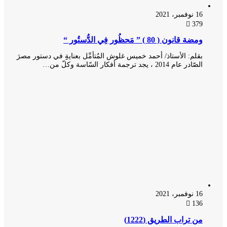
16 نوفمبر، 2021
379
ومضة قانون ( 80 ) ” مَحظُور فِي الدُّستُور “
بقلم: الأستاذ/ أحمد خميس غلوش المُتأمِّل بعنايةِِ في دستور مصرَ
الصّادر عام 2014 ، يجد ترجمة أفكار السّاسة وكلّ من…
16 نوفمبر، 2021
136
من تراب الطريق (1222)