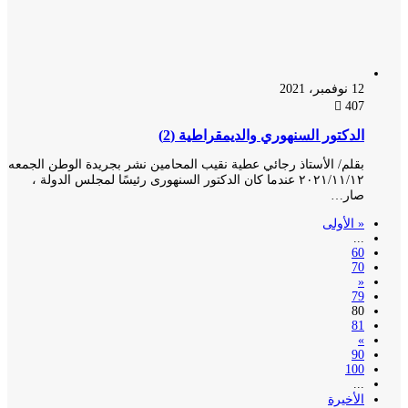
12 نوفمبر، 2021
407
الدكتور السنهوري والديمقراطية (2)
بقلم/ الأستاذ رجائي عطية نقيب المحامين نشر بجريدة الوطن الجمعه
٢٠٢١/١١/١٢ عندما كان الدكتور السنهورى رئيسًا لمجلس الدولة ،
صار…
« الأولى
...
60
70
«
79
80
81
»
90
100
...
الأخيرة