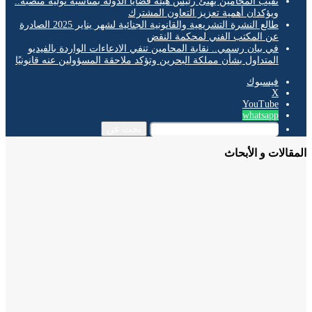
نقيب المحامين يهنئ رئيس هيئة قضايا الدولة بمناسبة توليه منصبه..
ويؤكدان أهمية تعزيز التعاون المشترك
طالع النشرة التشريعية والقانونية الجنائية لشهر يناير 2025 الصادرة
عن المكتب الفني لمحكمة النقض
في بيان رسمي.. نقابة المحامين تنفي الادعاءات الواردة بالفيديو
المتداول بشأن مملكة البحرين وتؤكد ملاحقة المسؤولين عنه قانونيًا
فيسبوك
‫X
‫YouTube
whatsapp
بحث عن
الات و الأبحاث