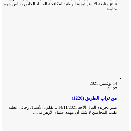
نتائج متابعة الاستراتيجية الوطنية لمكافحة الفساد الخاص بقياس جهود
متابعة…
14 نوفمبر، 2021
127
من تراب الطريق (1220)
نشر بجريدة المال الأحد 14/11/2021 ــ بقلم : الأستاذ/ رجائى عطية
نقيب المحامين لا شك أن مهمة علماء الأزهر فى…