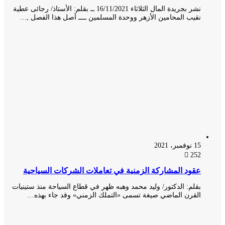
نشر بجريدة المال الثلاثاء 16/11/2021 ــ بقلم: الأستاذ/ رجائى عطية
نقيب المحامين الأزهر ووحدة المسلمين ــــ أصل هذا الفصل ,…
15 نوفمبر، 2021
252
عقود المشاركة الزمنية في تعاملات الشركات السياحية
بقلم: الدكتور/ وليد محمد وهبه ظهر في قطاع السياحة منذ ستينيات
القرن الماضي صيغة تسمى «التملك الزمني» وقد جاء بهذه…