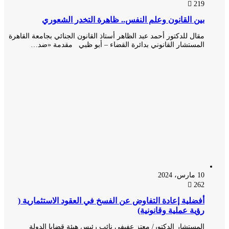
219
بين القانون وعلم النفس.. ظاهرة التخدر الشعوري
مقال للدكتور أحمد عبد الظاهر أستاذ القانون الجنائي بجامعة القاهرة
المستشار القانوني بدائرة القضاء – أبو ظبي مقدمة «ضد…
10 مارس، 2024
262
أفضلية إعادة التفاوض عن الفسخ في العقود الاستثمارية (
رؤية عملية وقانونية)
المستشار الدكتور/ معتز عفيفي نائب رئيس هيئة قضايا الدولة