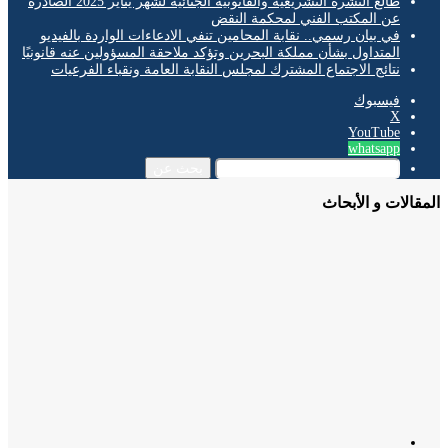
طالع النشرة التشريعية والقانونية الجنائية لشهر يناير 2025 الصادرة
عن المكتب الفني لمحكمة النقض
في بيان رسمي.. نقابة المحامين تنفي الادعاءات الواردة بالفيديو
المتداول بشأن مملكة البحرين وتؤكد ملاحقة المسؤولين عنه قانونيًا
نتائج الاجتماع المشترك لمجلس النقابة العامة ونقباء الفرعيات
فيسبوك
‫X
‫YouTube
whatsapp
بحث عن
الات و الأبحاث