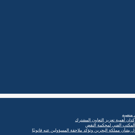
 منصبه
كدان أهمية تعزيز التعاون المشترك
ول بشأن مملكة البحرين وتؤكد ملاحقة المسؤولين عنه قانونيًا