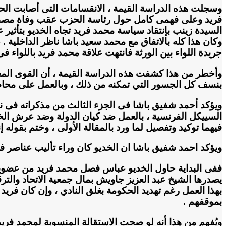
وسجلت هذه الدراسة القيمة ، الانقسامات التى أصابت الحز
فريد وعلى فهمى كامل حول رئاسة الحزب عقب وفاة مصطفى
السيدة زينب بإنتقاد سياسة محمد فريد تجاه الخديو بتأثير 
وكان هذا كله بالاتفاق مع محمد سعيد باشا ناظر الداخلية
جريدة اللواء بين الورثة فانتهت علاقة محمد فريد باللواء فى مارس 1910 بإنشاء جريدة « العلم » حيث أخذت « اللواء » تطعن فى سياسة م
وأخطر من هذا كشفت هذه الدراسة القيمة ، أن القوى المعا
بنسف كل الجسور التي تمكنه من ذلك ، وبالعمل على محاصرته
فيهما توكيد وتفصيل لما ورد بالمقالة الأولى ، وختم بقوله 
ويؤكد احمد شفيق باشا ان الخديو كان وراء تأليب عناصر 
ففى البداية حاول الخديو عباس فصل محمد فريد من عضويه نا
يصدرها الشيخ عبد العزيز جاويش بمال جمعية الاتحاد والتر
بهذا العمل رغم تهديد الحكومة بغلق النادي ، وإن كان فريد 
بموقفهم .
ويُفهم من هذا أنه لو صحت الاستقالة المنسوبة لمحمد فري