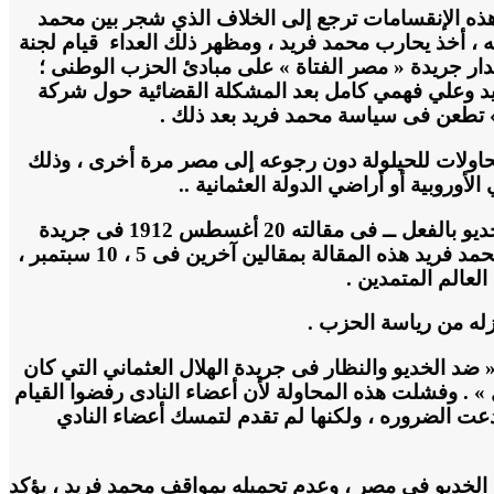
هذه الإنقسامات ترجع إلى الخلاف الذي شجر بين محمد
أخذ يحارب محمد فريد ، ومظهر ذلك العداء قيام لجنة
إصدار جريدة « مصر الفتاة » على مبادئ الحزب الوطنى ؛
فريد وعلي فهمي كامل بعد المشكلة القضائية حول شركة
محاولات للحيلولة دون رجوعه إلى مصر مرة أخرى ، وذلك
روبية أو أراضي الدولة العثمانية ..
ويؤكد أحمد شفيق باشا فى الجزء الثالث من مذكراته فى نصف قرن ، ضمن أحداث عام 1912 ، أن محمد فريد اتهم الخديو بالفعل ــ فى مقالته 20 أغسطس 1912 فى جريدة
السييكل الفرنسية ، بالعمل ضد كيان الدولة وضد عرش الخلافة بالاتفاق مع انجلترا نظير اعترافه بالحماية سرَّا ، وأتبع محمد فريد هذه المقالة بمقالين آخرين فى 5 ، 10 سبتمبر ،
لعالم المتمدين .
له من رياسة الحزب .
 ضد الخديو والنظار فى جريدة الهلال العثماني التي كان
» . وفشلت هذه المحاولة لأن أعضاء النادى رفضوا القيام
ذا دعت الضروره ، ولكنها لم تقدم لتمسك أعضاء النادي
 الخديو فى مصر ، وعدم تحميله بمواقف محمد فريد ، يؤكد