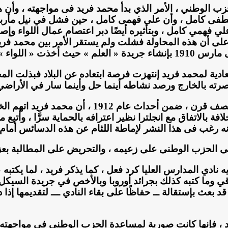
ب الوطني ، الأمر الذي بدأ محمد فريد فى مواجهته ، وأن 
 كامل ، وأن على فهمى كامل ، حين فشل في نيل مأربه ، 
علي فهمي كامل ، وبتأثيره أيضًا دبر اعتصام عمال اللواء و
 . على أن هذه المحاولة فشلت ولم يستقر الأمر بين محمد 
حمد فريد بعد ذلك .
دية لمحمد فريد إنتهزت فرصة ابتعاده عن البلاد فبذلت ال
 بالخارج ورصد نشاطه أينما حل وأينما سار في الأراضي الأو
إنه رغب فى هذا النشر لإماطة اللثام عن هذه الدسائس أمام ا
فى الحزب الوطنى على زعيمه ، والتحريض على المطالبة بعز
دي المدارس العليا كرد فعل ، كما يذكر فريد ، لما يكتبه «
قي وما كتبه كذلك بجرائد أوروبا وبالأخص في جريدة السيكل 
قد بعث بإستقالة ــ حفاظًا على بقاء النادي ـــ لتقديمها إ
د ، فإنها كانت صورية لمساعدة الحزب الوطنى فى مواجهته