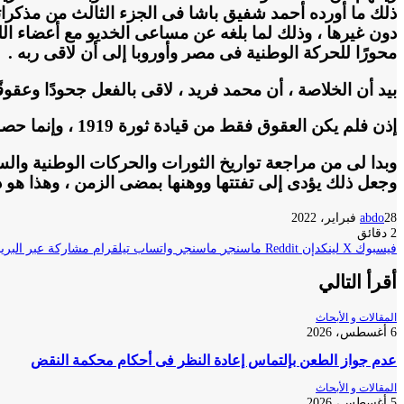
ذلك ما أورده أحمد شفيق باشا فى الجزء الثالث من مذكرات
دون غيرها ، وذلك لما بلغه عن مساعى الخديو مع أعضاء اللج
محورًا للحركة الوطنية فى مصر وأوروبا إلى أن لاقى ربه .
بيد أن الخلاصة ، أن محمد فريد ، لاقى بالفعل جحودًا وعقوقًا
إذن فلم يكن العقوق فقط من قيادة ثورة 1919 ، وإنما حصل بداخل الحزب الوطنى ذاته .
وبدا لى من مراجعة تواريخ الثورات والحركات الوطنية والسي
وجعل ذلك يؤدى إلى تفتتها ووهنها بمضى الزمن ، وهذا هو د
28 فبراير، 2022
abdo
2 دقائق
فيسبوك
‫X
لينكدإن
ماسنجر
ماسنجر
واتساب
تيلقرام
مشاركة عبر البريد
أقرأ التالي
المقالات و الأبحاث
6 أغسطس، 2026
عدم جواز الطعن بإلتماس إعادة النظر فى أحكام محكمة النقض
المقالات و الأبحاث
5 أغسطس، 2026