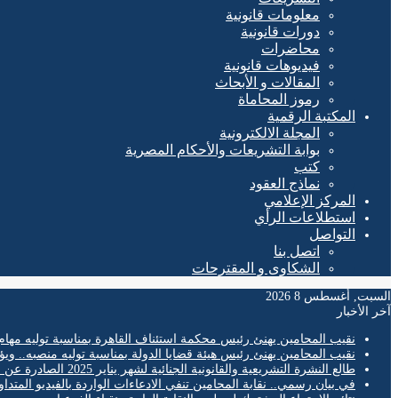
معلومات قانونية
دورات قانونية
محاضرات
فيديوهات قانونية
المقالات و الأبحاث
رموز المحاماة
المكتبة الرقمية
المجلة الالكترونية
بوابة التشريعات والأحكام المصرية
كتب
نماذج العقود
المركز الإعلامي
استطلاعات الرأي
التواصل
اتصل بنا
الشكاوى و المقترحات
السبت, أغسطس 8 2026
آخر الأخبار
نقيب المحامين يهنئ رئيس محكمة استئناف القاهرة بمناسبة توليه مهام
نقيب المحامين يهنئ رئيس هيئة قضايا الدولة بمناسبة توليه منصبه.. ويؤ
طالع النشرة التشريعية والقانونية الجنائية لشهر يناير 2025 الصادرة عن المكتب الفني لمحكمة النقض
في بيان رسمي.. نقابة المحامين تنفي الادعاءات الواردة بالفيديو المتدا