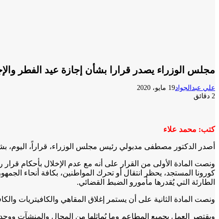
مجلس الوزراء يصدر قرارا بشأن إجازة عيد الفطر والإجر
علي عبدالجواد
19 مايو، 2020
2 دقائق
كتب: محمد علاء
أصدر الدكتور مصطفى مدبولي رئيس مجلس الوزراء، قراراً، اليوم، بشأن
كورونا المستجد، يحظر انتقال أو تحرك المواطنين، بكافة أنحاء الجمه
الطارئة التي يُقدرها مأمورو الضبط القضائي.
ونصت المادة الثانية على أن يستمر إغلاق المقاهي والكافيتريات والكافيه
ويقتصر العمل بجميع المطاعم وما يُماثلها من المحال والمنشآت ووحدا