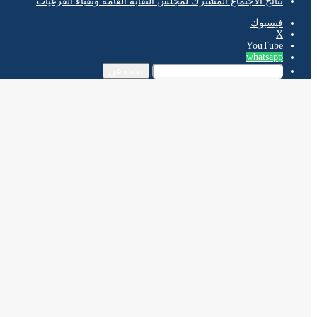
نتائج الاجتماع المشترك لمجلس النقابة العامة ونقباء الفرعيات
فيسبوك
‫X
‫YouTube
whatsapp
بحث عن