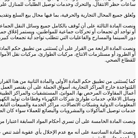
ساعات حظر الانتقال، والتحرك وخدمات توصيل الطلبات للمنازل على مدا
وتُغلق جميع المحال التجارية والحرفية، بما فيها محال بيع السلع وتقديم
ونصت المادة الثالثة على أن تُوقف بالكامل جميع وسائل النقل الجماع
أو تواجد أي تجمعات أو تحركات جماعية للمواطنين، ويستمر إغلاق جميع
دور السينما والمسارح والفاعليات التي تتطلب تواجد أية تجمعات كبيرة 
ونصت المادة الرابعة من القرار على أن يُستثنى من تطبيق حكم المادتين 
أو الطرود أو مستلزمات الانتاج، مركبات الطوارئ، مركبات نقل الأموال
للقطاع الصحي.
كما يُستثنى من تطبيق حكم المادة الأولى والمادة الثانية من هذا القرار
المُتواجدة خارج المراكز التجارية، أسواق الجملة على أن يقتصر العم
أعمال المقاولات المرخص بها، الموانئ، المستشفيات والمراكز الطبية 
وسائل الاعلام، خدمات طوارئ شركات الكهرباء وقطاعات توليد الك
المعلومات الدولية وشبكات الاتصالات، مراكز الخدمة والمبيعات التاب
خدمات توصيل المأكولات والمشروبات والبضائع للعملاء سواء كان الطلب 
ونصت المادة الخامسة على أن تسري أحكام المواد السابقة اعتبارا من بداية يوم الأحد الموافق 24 من مايو عام 2020 حتى نهاي
ونصت المادة السادسة على أنه مع عدم الإخلال بأي عقوبة أشد تنص عليها 
أو بإحدى هاتين العقوبتين.