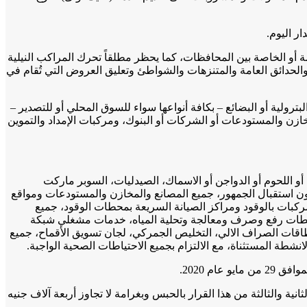
ار اليوم.
 أو الخاصة بين المحافظات، كما يحظر مطلقاً تحرك المراكب النيلية
والحدائق العامة والمتنزهات والشواطئ وتعليق العروض التي تُقام في
بترولية أو البضائع – بكافة أنواعها سواء للسوق المحلي أو للتصدير –
خازن والمستودعات أو الشركات أو البنوك، ومركبات الإمداد والتموين
ة أو اللحوم أو الدواجن أو الاسماك، الصيدليات، السوبر ماركت
 دون استقبال الجمهور، جميع المصانع والمخازن والمستودعات ومواقع
ركبات بالوقود ومراكز الصيانة السريعة بمحطات الوقود، جميع
حطات رفع وصرف ومعالجة وتحلية المياه، خدمات مشغلي شبكة
بطاقات الصراف الالي، التخليص الجمركي، لجان تسويق الأقماح، جميع
شطة المستثناة، مع الالتزام بجميع الاحتياطات الصحية الواجبة.
ية والثالثة من هذا القرار بالحبس وبغرامة لا تجاوز أربعة آلاف جنيه