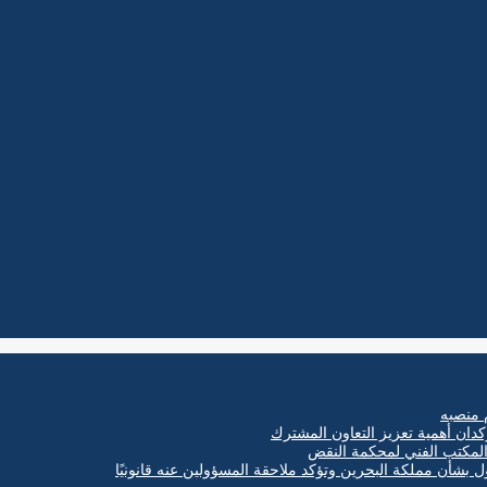
 منصبه
كدان أهمية تعزيز التعاون المشترك
ول بشأن مملكة البحرين وتؤكد ملاحقة المسؤولين عنه قانونيًا