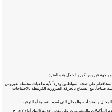
لمواجهة فيروس كورونا خلال هذه الفترة.
 قرار رئيس مجلس الوزراء رقم 940 لسنة 2020، واستمراراً لجهود الدولة في المحافظة على صحة المواطنين ودرءاً لأية تداعيات محتملة لفيروس
 صباحاً، مع السماح بالحركة الضرورية المُرتبطة بالاحتياجات
المحال والمنشآت، والمحال التي تُقدم التسلية أو الترفيه.
قدم المأكولات والمشروبات على تقديم خدمة (التيك أواى) خارج