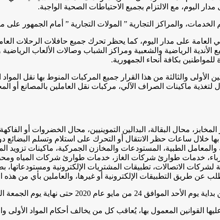
ر اليوم، مع الالتزام بجميع الاحتياطات الصحية الواجبة.
 الخدمات، والمراكز التجارية ” المولات التجارية ” أمام الجمهور على مد
ي العامة على مدار اليوم، كما يحظر تحرك جميع حافلات الرحلات العامة
 الأندية الرياضية والشعبية ومراكز الشباب وصالات الألعاب الرياضية 
للمواطنين بكافة أنحاء الجمهورية.
الأولى والثالثة من هذا القرار جميع المركبات المنوط بها نقل المواد ال
 لتغذية ماكينات الصراف الآلي، مركبات نقل العاملين بالمصانع أو الم
 المخابز، محال البقالة، البدالين التموينيين، محال الخضروات أو الفاكه
ل بها خلال ساعات حظر الانتقال أو التحرك على استلام وتسلم البضائع
والمعامل الطبية، المستودعات والمخازن الجمركية، ماكينات تزويد الم
هرباء، خدمات طوارئ شركات الغاز، خدمات طوارئ شركات المياه وم
عة لشركات الاتصالات، تطبيقات المشتريات الإلكترونية ومستودعاتها، 
عن طريق التطبيقات الإلكترونية أو غيرها، والعاملين بأي من هذه الان
ة يوم الجمعة الموافق 29 من مايو عام 2020.
القوانين المعمول بها، يُعاقب كل من يخالف أحكام المواد الأولى والثان