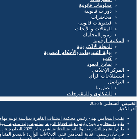
معلومات قانونية
دورات قانونية
محاضرات
فيديوهات قانونية
المقالات و الأبحاث
رموز المحاماة
المكتبة الرقمية
المجلة الالكترونية
بوابة التشريعات والأحكام المصرية
كتب
نماذج العقود
المركز الإعلامي
استطلاعات الرأي
التواصل
اتصل بنا
الشكاوى و المقترحات
الخميس, أغسطس 6 2026
آخر الأخبار
نقيب المحامين يهنئ رئيس محكمة استئناف القاهرة بمناسبة توليه مهام
نقيب المحامين يهنئ رئيس هيئة قضايا الدولة بمناسبة توليه منصبه.. ويؤ
طالع النشرة التشريعية والقانونية الجنائية لشهر يناير 2025 الصادرة عن المكتب الفني لمحكمة النقض
في بيان رسمي.. نقابة المحامين تنفي الادعاءات الواردة بالفيديو المتدا