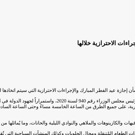
اءات الاحترازية خلالها
 إجازة عيد الفطر المبارك والإجراءات الاحترازية التي سيتم اتخاذها 
ونصت المادة الأولى من القرار على أنه مع عدم الإخلال بأحكام
ورية، على جميع الطرق من الساعة الخامسة مساءً وحتى الساعة السادسة
ات والكازينوهات والملاهي والنوادي الليلية والحانات، وما يُماثلها من 
ت الطعام المُتنقلة ومحال الحلويات وكذلك المنشآت السياحية التي تُ