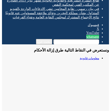
طالع النشرة التشريعية والقانونية الجنائية لشهر يناير 2025 الصادرة
عن المكتب الفني لمحكمة النقض
في بيان رسمي.. نقابة المحامين تنفي الادعاءات الواردة بالفيديو
المتداول بشأن مملكة البحرين وتؤكد ملاحقة المسؤولين عنه قانونيًا
نتائج الاجتماع المشترك لمجلس النقابة العامة ونقباء الفرعيات
فيسبوك
‫X
‫YouTube
whatsapp
بحث عن
عرض في النقاط التالية طرق إزالة الأحكام
معلومات قانونية