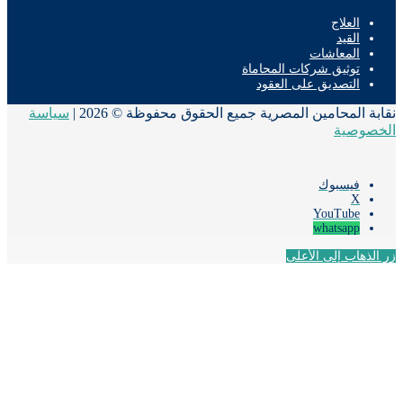
العلاج
القيد
المعاشات
توثيق شركات المحاماة
التصديق على العقود
ة المحامين المصرية جميع الحقوق محفوظة © 2026 |
سياسة
صوصية
فيسبوك
‫X
‫YouTube
whatsapp
لذهاب إلى الأعلى