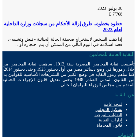
30 يوليو، 2023
7٬768
خطوة بخطوة.. طرق إزالة الأحكام من سجلات وزارة الداخلية
لعام 2023
إذا ذهب الشخص لاستخراج صحيفة الحالة الجنائية «فيش وتشبيه»،
فعند استلامه في اليوم التالي من الممكن أن يتم احتجازه أو…
ابة العامة للمحامين
تأسست نقابة المحامين المصرية سنة 1912، ساهمت نقابة المحامين من
خلال رموزها في وضع دساتير مصر من أول دستور 1923 وحتى دستور 2014،
ساهم رموز النقابة في وضع الكثير من التشريعات الأساسية للقوانين بدأ
من القانون المدني الصادر 1948 وحتى تعديل قانون الإجراءات الجنائية
دم من مجلس الوزراء للبرلمان الحالي
لنقابة
لمحة عامة
تشكيل المجلس
النقابات الفرعية
إدارات النقابة
قانون المحاماة
دمات