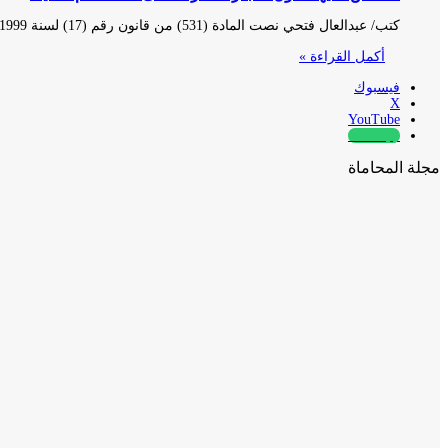
كتب/ عبدالعال فتحي نصت المادة (531) من قانون رقم (17) لسنة 1999، الخاص بإصدار قانون التجارة وفقاً لآخر تعديل، على…
أكمل القراءة »
فيسبوك
‫X
‫YouTube
whatsapp
مجلة المحاماة