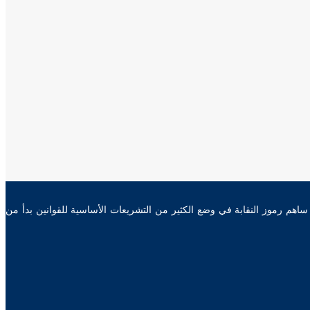
محامين المصرية سنة 1912، ساهمت نقابة المحامين من خلال رموزها في وضع دساتير مصر من أول دستور 1923 وحتى دستور 2014، كما ساهم رموز النقابة في وضع الكثير من التشريعات الأساسية للقوانين بدأ من