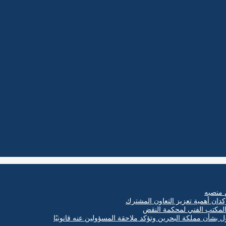
 منصبه
كدان أهمية تعزيز التعاون المشترك
ول بشأن مملكة البحرين وتؤكد ملاحقة المسؤولين عنه قانونيًا