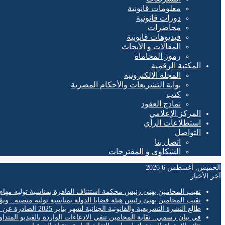
معلومات قانونية
دورات قانونية
محاضرات
فيديوهات قانونية
المقالات و الأبحاث
رموز المحاماة
المكتبة الرقمية
المجلة الالكترونية
بوابة التشريعات والأحكام المصرية
كتب
نماذج العقود
المركز الإعلامي
استطلاعات الرأي
التواصل
اتصل بنا
الشكاوى و المقترحات
الخميس, أغسطس 6 2026
آخر الأخبار
نقيب المحامين يهنئ رئيس محكمة استئناف القاهرة بمناسبة توليه مهام
نقيب المحامين يهنئ رئيس هيئة قضايا الدولة بمناسبة توليه منصبه.. ويؤ
طالع النشرة التشريعية والقانونية الجنائية لشهر يناير 2025 الصادرة عن المكتب الفني لمحكمة النقض
في بيان رسمي.. نقابة المحامين تنفي الادعاءات الواردة بالفيديو المتدا