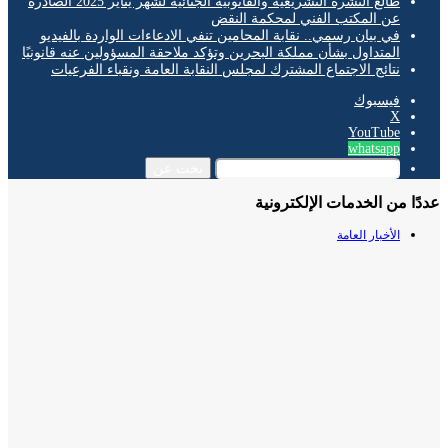
طالع النشرة التشريعية والقانونية الجنائية لشهر يناير 2025 الصادرة
عن المكتب الفني لمحكمة النقض
في بيان رسمي.. نقابة المحامين تنفي الادعاءات الواردة بالفيديو
المتداول بشأن مملكة البحرين وتؤكد ملاحقة المسؤولين عنه قانونيًا
نتائج الاجتماع المشترك لمجلس النقابة العامة ونقباء الفرعيات
فيسبوك
‫X
‫YouTube
whatsapp
بحث عن
ا من الخدمات الإلكترونية
الأخبار العامة