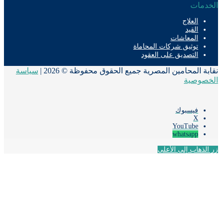
دمات
العلاج
القيد
المعاشات
توثيق شركات المحاماة
التصديق على العقود
ة المحامين المصرية جميع الحقوق محفوظة © 2026 |
سياسة
صوصية
فيسبوك
‫X
‫YouTube
whatsapp
لذهاب إلى الأعلى