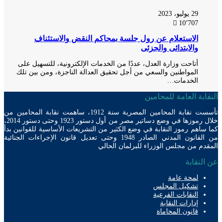
29 يوليو، 2023
10٬707
الاستعلام عن رول جلسة بمحاكم النقض والاستئناف
والابتدائى والجزئى
أتاحت وزارة العدل، عددًا من الخدمات الإلكترونية، للتسهيل على
المواطنين والسعي من أجل تحقيق العدالة الناجزة، ومن بين تلك
الخدمات…
ابة العامة للمحامين
تأسست نقابة المحامين المصرية سنة 1912، ساهمت نقابة المحامين من
خلال رموزها في وضع دساتير مصر من أول دستور 1923 وحتى دستور 2014،
ساهم رموز النقابة في وضع الكثير من التشريعات الأساسية للقوانين بدأ
من القانون المدني الصادر 1948 وحتى تعديل قانون الإجراءات الجنائية
دم من مجلس الوزراء للبرلمان الحالي
لنقابة
لمحة عامة
تشكيل المجلس
النقابات الفرعية
إدارات النقابة
قانون المحاماة