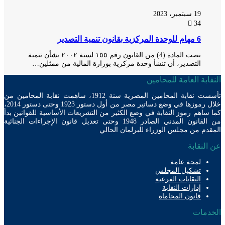
19 سبتمبر، 2023
34
6 مهام للوحدة المركزية بقانون تنمية التصدير
نصت المادة (4) من القانون رقم ١٥٥ لسنة ٢٠٠٢ بشأن تنمية
التصدير، أن تنشأ وحدة مركزية بوزارة المالية من ممثلين…
ابة العامة للمحامين
تأسست نقابة المحامين المصرية سنة 1912، ساهمت نقابة المحامين من
خلال رموزها في وضع دساتير مصر من أول دستور 1923 وحتى دستور 2014،
ساهم رموز النقابة في وضع الكثير من التشريعات الأساسية للقوانين بدأ
من القانون المدني الصادر 1948 وحتى تعديل قانون الإجراءات الجنائية
دم من مجلس الوزراء للبرلمان الحالي
لنقابة
لمحة عامة
تشكيل المجلس
النقابات الفرعية
إدارات النقابة
قانون المحاماة
دمات