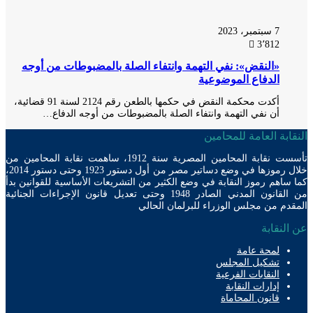
7 سبتمبر، 2023
3٬812
«النقض»: نفي التهمة وانتفاء الصلة بالمضبوطات من أوجه
الدفاع الموضوعية
أكدت محكمة النقض في حكمها بالطعن رقم 2124 لسنة 91 قضائية،
أن نفي التهمة وانتفاء الصلة بالمضبوطات من أوجه الدفاع…
ابة العامة للمحامين
تأسست نقابة المحامين المصرية سنة 1912، ساهمت نقابة المحامين من
خلال رموزها في وضع دساتير مصر من أول دستور 1923 وحتى دستور 2014،
ساهم رموز النقابة في وضع الكثير من التشريعات الأساسية للقوانين بدأ
من القانون المدني الصادر 1948 وحتى تعديل قانون الإجراءات الجنائية
دم من مجلس الوزراء للبرلمان الحالي
لنقابة
لمحة عامة
تشكيل المجلس
النقابات الفرعية
إدارات النقابة
قانون المحاماة