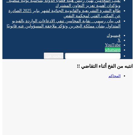
نقيب المحامين يهنئ رئيس هيئة قضايا الدولة بمناسبة توليه منصبه..
ويؤكدان أهمية تعزيز التعاون المشترك
طالع النشرة التشريعية والقانونية الجنائية لشهر يناير 2025 الصادرة
عن المكتب الفني لمحكمة النقض
في بيان رسمي.. نقابة المحامين تنفي الادعاءات الواردة بالفيديو
المتداول بشأن مملكة البحرين وتؤكد ملاحقة المسؤولين عنه قانونيًا
فيسبوك
‫X
‫YouTube
whatsapp
بحث عن
ه من الفخ أثناء التقاضي !!
المحاكم