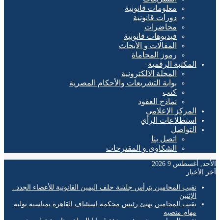
معلومات قانونية
دورات قانونية
محاضرات
فيديوهات قانونية
المقالات و الأبحاث
رموز المحاماة
المكتبة الرقمية
المجلة الالكترونية
بوابة التشريعات والأحكام المصرية
كتب
نماذج العقود
المركز الإعلامي
استطلاعات الرأي
التواصل
اتصل بنا
الشكاوى و المقترحات
, أغسطس 9 2026
لأخبار
نقيب المحامين يترأس جلسة حلف اليمين القانونية للأعضاء الجدد..
الإثنين
نقيب المحامين يهنئ رئيس محكمة استئناف القاهرة بمناسبة توليه
مهام منصبه