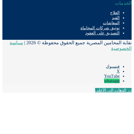
دمات
العلاج
القيد
المعاشات
توثيق شركات المحاماة
التصديق على العقود
ة المحامين المصرية جميع الحقوق محفوظة © 2026 |
سياسة
صوصية
فيسبوك
‫X
‫YouTube
whatsapp
لذهاب إلى الأعلى