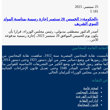
25 سبتمبر، 2023
181
«الحكومة»: الخميس 28 سبتمبر إجازة رسمية بمناسبة المولد
النبوي الشريف
أصدر الدكتور مصطفى مدبولي، رئيس مجلس الوزراء، قرارا بأن
يكون يوم الخميس الموافق 28 سبتمبر 2023، إجازة رسمية مدفوعة
الأجر،…
ابة العامة للمحامين
تأسست نقابة المحامين المصرية سنة 1912، ساهمت نقابة المحامين من
خلال رموزها في وضع دساتير مصر من أول دستور 1923 وحتى دستور 2014،
ساهم رموز النقابة في وضع الكثير من التشريعات الأساسية للقوانين بدأ
من القانون المدني الصادر 1948 وحتى تعديل قانون الإجراءات الجنائية
دم من مجلس الوزراء للبرلمان الحالي
لنقابة
لمحة عامة
تشكيل المجلس
النقابات الفرعية
إدارات النقابة
قانون المحاماة