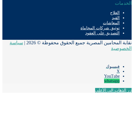
دمات
العلاج
القيد
المعاشات
توثيق شركات المحاماة
التصديق على العقود
ة المحامين المصرية جميع الحقوق محفوظة © 2026 |
سياسة
صوصية
فيسبوك
‫X
‫YouTube
whatsapp
لذهاب إلى الأعلى