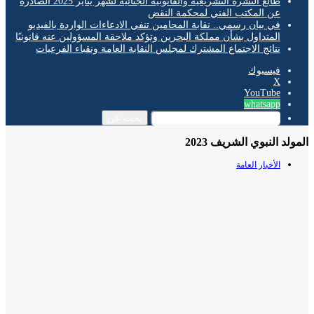
طالع النشرة التشريعية والقانونية الجنائية لشهر يناير 2025 الصادرة
عن المكتب الفني لمحكمة النقض
في بيان رسمي.. نقابة المحامين تنفي الادعاءات الواردة بالفيديو
المتداول بشأن مملكة البحرين وتؤكد ملاحقة المسؤولين عنه قانونيًا
نتائج الاجتماع المشترك لمجلس النقابة العامة ونقباء الفرعيات
فيسبوك
‫X
‫YouTube
whatsapp
بحث عن
لد النبوي الشريف 2023
الأخبار العامة