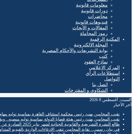
معلومات قانونية
دورات قانونية
محاضرات
فيديوهات قانونية
المقالات و الأبحاث
رموز المحاماة
المكتبة الرقمية
المجلة الالكترونية
بوابة التشريعات والأحكام المصرية
كتب
نماذج العقود
المركز الإعلامي
استطلاعات الرأي
التواصل
اتصل بنا
الشكاوى و المقترحات
السبت, أغسطس 8 2026
آخر الأخبار
نقيب المحامين يهنئ رئيس محكمة استئناف القاهرة بمناسبة توليه مهام
نقيب المحامين يهنئ رئيس هيئة قضايا الدولة بمناسبة توليه منصبه.. ويؤ
طالع النشرة التشريعية والقانونية الجنائية لشهر يناير 2025 الصادرة عن المكتب الفني لمحكمة النقض
في بيان رسمي.. نقابة المحامين تنفي الادعاءات الواردة بالفيديو المتدا