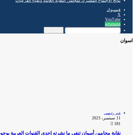
نتائج الاجتماع المشترك لمجلس النقابة العامة ونقباء الفرعيات
فيسبوك
‫X
‫YouTube
whatsapp
بحث عن
اسوان
خبر رئيسى
11 سبتمبر، 2023
181
نقابة محامين أسوان تنفي ما نشرته إحدى القنوات العربية بوجو