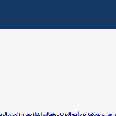
د إضراب بمحكمة كوم أمبو الجزئية.. وتطالب القناة بضرورة تحري الدق