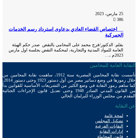
25 مارس، 2023
386
اختصاص القضاء العادي بدعاوى استرداد رسم الخدمات
الجمركية
بقلم: الدكتور/فرج محمد على المحامى بالنقض صدر حكم الهيئة
العامة للمواد المدنية والتجارية، لمحكمة النقض بجلسة اول مارس
2023م ،…
ابة العامة للمحامين
تأسست نقابة المحامين المصرية سنة 1912، ساهمت نقابة المحامين من
خلال رموزها في وضع دساتير مصر من أول دستور 1923 وحتى دستور 2014،
ساهم رموز النقابة في وضع الكثير من التشريعات الأساسية للقوانين بدأ
من القانون المدني الصادر 1948 وحتى تعديل قانون الإجراءات الجنائية
دم من مجلس الوزراء للبرلمان الحالي
لنقابة
لمحة عامة
تشكيل المجلس
النقابات الفرعية
إدارات النقابة
قانون المحاماة