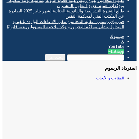
نقيب المحامين يهنئ رئيس هيئة قضايا الدولة بمناسبة توليه منصبه..
ويؤكدان أهمية تعزيز التعاون المشترك
طالع النشرة التشريعية والقانونية الجنائية لشهر يناير 2025 الصادرة
عن المكتب الفني لمحكمة النقض
في بيان رسمي.. نقابة المحامين تنفي الادعاءات الواردة بالفيديو
المتداول بشأن مملكة البحرين وتؤكد ملاحقة المسؤولين عنه قانونيًا
فيسبوك
‫X
‫YouTube
whatsapp
بحث عن
داد الرسوم
المقالات و الأبحاث