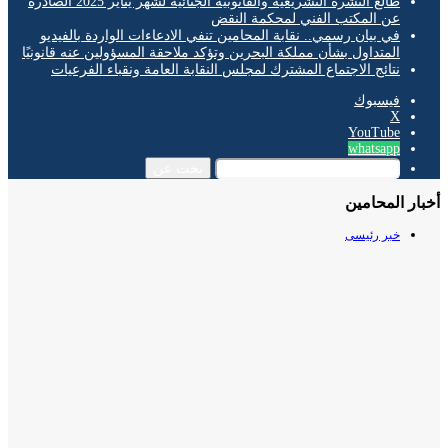
طالع النشرة التشريعية والقانونية الجنائية لشهر يناير 2025 الصادرة
عن المكتب الفني لمحكمة النقض
في بيان رسمي.. نقابة المحامين تنفي الادعاءات الواردة بالفيديو
المتداول بشأن مملكة البحرين وتؤكد ملاحقة المسؤولين عنه قانونيًا
نتائج الاجتماع المشترك لمجلس النقابة العامة ونقباء الفرعيات
فيسبوك
‫X
‫YouTube
whatsapp
بحث عن
ر المحامين
خبر رئيسى