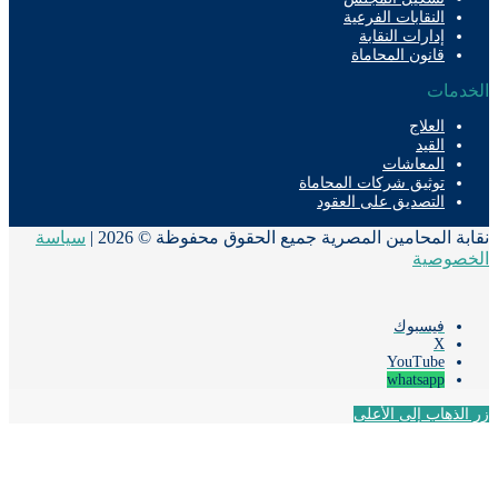
النقابات الفرعية
إدارات النقابة
قانون المحاماة
دمات
العلاج
القيد
المعاشات
توثيق شركات المحاماة
التصديق على العقود
ة المحامين المصرية جميع الحقوق محفوظة © 2026 |
سياسة
صوصية
فيسبوك
‫X
‫YouTube
whatsapp
لذهاب إلى الأعلى