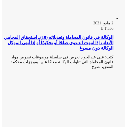
2 مايو، 2021
1٬556
الوكالة في قانون المحاماة وتعديلاته (10).. استحقاق المحامي
الأتعاب إذا انتهت الدعوى صلحًا أو تحكيمًا أو إذا أنهى الموكل
الوكالة دون مسوغ
كتب: علي عبدالجواد نعرض في سلسلة موضوعات نصوص مواد
قانون المحاماة التي تناولت الوكالة معلقًا عليها بموجزات محكمة
النقض، لطرح…