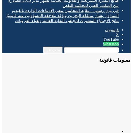
طالع النشرة التشريعية والقانونية الجنائية لشهر يناير 2025 الصادرة
عن المكتب الفني لمحكمة النقض
في بيان رسمي.. نقابة المحامين تنفي الادعاءات الواردة بالفيديو
المتداول بشأن مملكة البحرين وتؤكد ملاحقة المسؤولين عنه قانونيًا
نتائج الاجتماع المشترك لمجلس النقابة العامة ونقباء الفرعيات
فيسبوك
‫X
‫YouTube
whatsapp
بحث عن
مات قانونية