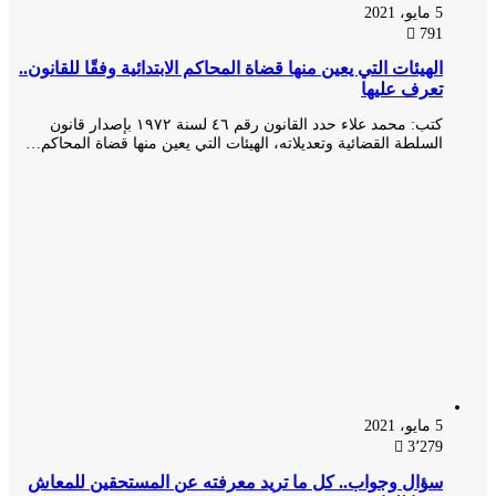
5 مايو، 2021
791
الهيئات التي يعين منها قضاة المحاكم الابتدائية وفقًا للقانون..
تعرف عليها
كتب: محمد علاء حدد القانون رقم ٤٦ لسنة ١٩٧٢ بإصدار قانون
السلطة القضائية وتعديلاته، الهيئات التي يعين منها قضاة المحاكم…
5 مايو، 2021
3٬279
سؤال وجواب.. كل ما تريد معرفته عن المستحقين للمعاش