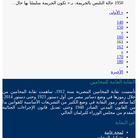
1950 حالة التلبس بالجريمة، بـ:« تكون الجريمة متلبسًا بها حال…
« الأولى
...
140
150
«
160
161
162
»
170
180
...
الأخيرة
ابة العامة للمحامين
تأسست نقابة المحامين المصرية سنة 1912، ساهمت نقابة المحامين من
خلال رموزها في وضع دساتير مصر من أول دستور 1923 وحتى دستور 2014،
ساهم رموز النقابة في وضع الكثير من التشريعات الأساسية للقوانين بدأ
من القانون المدني الصادر 1948 وحتى تعديل قانون الإجراءات الجنائية
دم من مجلس الوزراء للبرلمان الحالي
لنقابة
لمحة عامة
تشكيل المجلس