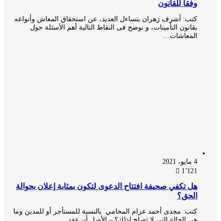
وفقا للقانون
كتب: أشرف زهران يتساءل العديد، عن استحقاق المعاش وأنواعه
بقانون التأمينات، و نوضح فى النقاط التالية أهم الأسئلة حول
المعاشات…
4 مايو، 2021
1٬121
هل تكفي صحيفة افتتاح الدعوى لتكون بمثابة إعلان بحوالة
الحق؟
كتب: مجدى أحمد عزام المحامي بالنسبة للمستأجر أو للمدين وما
هى الحالة التى لا تصلح لذلك؟ – الأصل أن عقد…