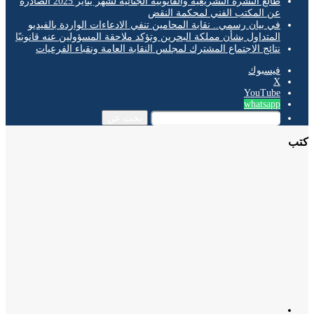
طالع النشرة التشريعية والقانونية الجنائية لشهر يناير 2025 الصادرة
عن المكتب الفني لمحكمة النقض
في بيان رسمي.. نقابة المحامين تنفي الادعاءات الواردة بالفيديو
المتداول بشأن مملكة البحرين وتؤكد ملاحقة المسؤولين عنه قانونيًا
نتائج الاجتماع المشترك لمجلس النقابة العامة ونقباء الفرعيات
فيسبوك
‫X
‫YouTube
whatsapp
بحث عن