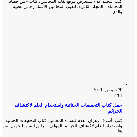
كتب: محمد علاء يستعرض موقع نقابة المحامين، كتاب «من حصاد
المحاماة – المجلد الثاني»، لنقيب المحامين الأستاذ رجائي عطية،
والذي…
30 سبتمبر، 2020
3٬761
حمل كتاب التحقيقات الجنائية واستخدام العلم لاكتشاف
الجرائم
كتب: أشرف زهران نقدم للسادة المحامين كتاب التحقيقات الجنائية
واستخدام العلم لاكتشاف الجرائم. المؤلف : براين اينس للتحميل انقر
هنا …