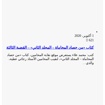
1 أكتوبر، 2020
621
كتاب «من حصاد المحاماة – المجلد الثاني» – القضية الثالثة
كتب: محمد علاء يستعرض موقع نقابة المحامين، كتاب «من حصاد
المحاماة – المجلد الثاني»، لنقيب المحامين الأستاذ رجائي عطية،
والذي…