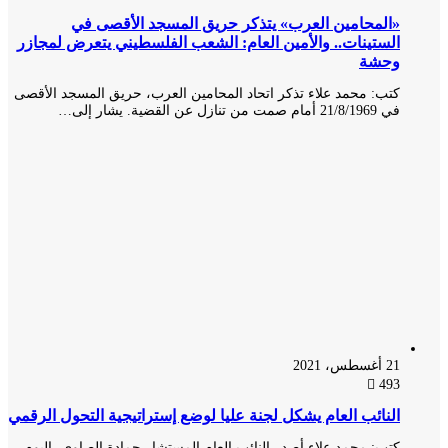
«المحامين العرب» يتذكر حريق المسجد الأقصى في
الستينات.. والأمين العام: الشعب الفلسطيني يتعرض لمجازر
وحشة
كتب: محمد علاء تذكر اتحاد المحامين العرب، حريق المسجد الأقصى
في 21/8/1969 أمام صمت من تنازل عن القضية. يشار إلى…
21 أغسطس، 2021
493
النائب العام يشكل لجنة عليا لوضع إستراتيجية التحول الرقمي
كتب: محمد علاء أصدر النائب العام المستشار حمادة الصاوي، اليوم