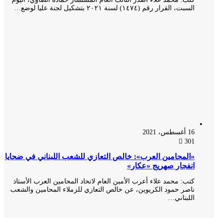
السبت، القرار رقم (١٤٧٤) لسنة ٢٠٢١ بتشكيل لجنة عليا لوضع…
16 أغسطس، 2021
301
«المحامين العرب»: خالص التعازي للشعب اللبناني في ضحايا
انفجار صهريج «عكار»
كتب: محمد علاء أعرب الأمين العام لاتحاد المحامين العرب الأستاذ
ناصر حمود الكريوين، عن خالص التعازي للزملاء المحامين والشعب
اللبناني…