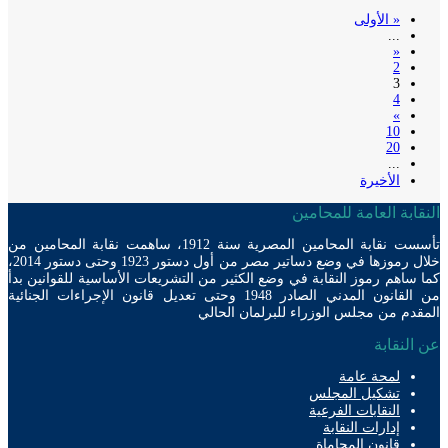
« الأولى
...
«
2
3
4
»
10
20
...
الأخيرة
ابة العامة للمحامين
تأسست نقابة المحامين المصرية سنة 1912، ساهمت نقابة المحامين من
خلال رموزها في وضع دساتير مصر من أول دستور 1923 وحتى دستور 2014،
ساهم رموز النقابة في وضع الكثير من التشريعات الأساسية للقوانين بدأ
من القانون المدني الصادر 1948 وحتى تعديل قانون الإجراءات الجنائية
دم من مجلس الوزراء للبرلمان الحالي
لنقابة
لمحة عامة
تشكيل المجلس
النقابات الفرعية
إدارات النقابة
قانون المحاماة