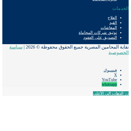
دمات
العلاج
القيد
المعاشات
توثيق شركات المحاماة
التصديق على العقود
ة المحامين المصرية جميع الحقوق محفوظة © 2026 |
سياسة
صوصية
فيسبوك
‫X
‫YouTube
whatsapp
لذهاب إلى الأعلى