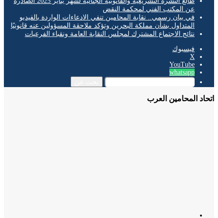
طالع النشرة التشريعية والقانونية الجنائية لشهر يناير 2025 الصادرة
عن المكتب الفني لمحكمة النقض
في بيان رسمي.. نقابة المحامين تنفي الادعاءات الواردة بالفيديو
المتداول بشأن مملكة البحرين وتؤكد ملاحقة المسؤولين عنه قانونيًا
نتائج الاجتماع المشترك لمجلس النقابة العامة ونقباء الفرعيات
فيسبوك
‫X
‫YouTube
whatsapp
بحث عن
د المحامين العرب