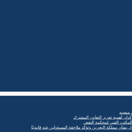
 منصبه
كدان أهمية تعزيز التعاون المشترك
ول بشأن مملكة البحرين وتؤكد ملاحقة المسؤولين عنه قانونيًا