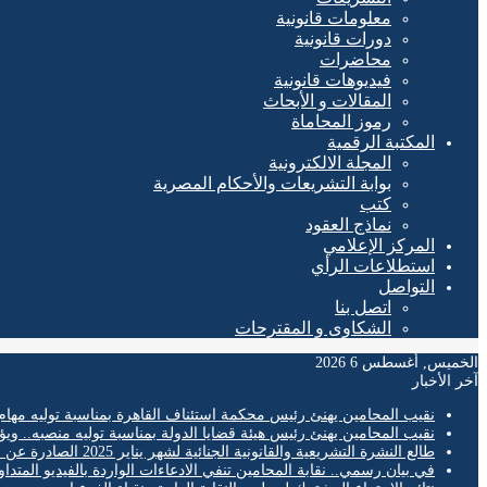
معلومات قانونية
دورات قانونية
محاضرات
فيديوهات قانونية
المقالات و الأبحاث
رموز المحاماة
المكتبة الرقمية
المجلة الالكترونية
بوابة التشريعات والأحكام المصرية
كتب
نماذج العقود
المركز الإعلامي
استطلاعات الرأي
التواصل
اتصل بنا
الشكاوى و المقترحات
الخميس, أغسطس 6 2026
آخر الأخبار
نقيب المحامين يهنئ رئيس محكمة استئناف القاهرة بمناسبة توليه مهام
نقيب المحامين يهنئ رئيس هيئة قضايا الدولة بمناسبة توليه منصبه.. ويؤ
طالع النشرة التشريعية والقانونية الجنائية لشهر يناير 2025 الصادرة عن المكتب الفني لمحكمة النقض
في بيان رسمي.. نقابة المحامين تنفي الادعاءات الواردة بالفيديو المتدا