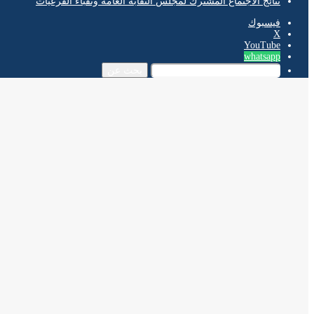
نتائج الاجتماع المشترك لمجلس النقابة العامة ونقباء الفرعيات
فيسبوك
‫X
‫YouTube
whatsapp
بحث عن