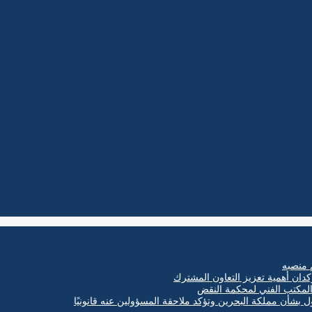
 منصبه
كدان أهمية تعزيز التعاون المشترك
ول بشأن مملكة البحرين وتؤكد ملاحقة المسؤولين عنه قانونيًا