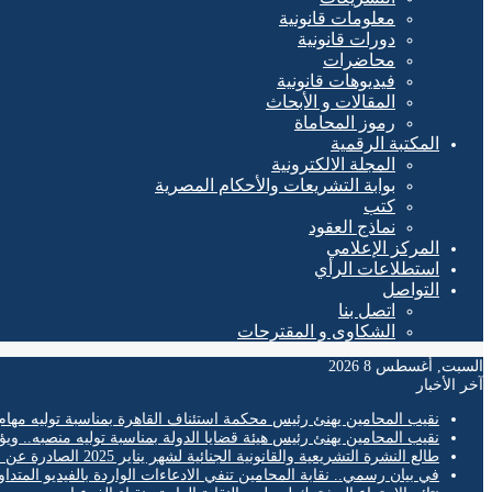
معلومات قانونية
دورات قانونية
محاضرات
فيديوهات قانونية
المقالات و الأبحاث
رموز المحاماة
المكتبة الرقمية
المجلة الالكترونية
بوابة التشريعات والأحكام المصرية
كتب
نماذج العقود
المركز الإعلامي
استطلاعات الرأي
التواصل
اتصل بنا
الشكاوى و المقترحات
السبت, أغسطس 8 2026
آخر الأخبار
نقيب المحامين يهنئ رئيس محكمة استئناف القاهرة بمناسبة توليه مهام
نقيب المحامين يهنئ رئيس هيئة قضايا الدولة بمناسبة توليه منصبه.. ويؤ
طالع النشرة التشريعية والقانونية الجنائية لشهر يناير 2025 الصادرة عن المكتب الفني لمحكمة النقض
في بيان رسمي.. نقابة المحامين تنفي الادعاءات الواردة بالفيديو المتدا