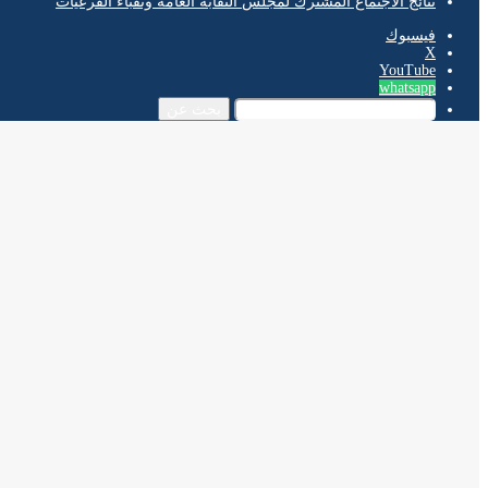
نتائج الاجتماع المشترك لمجلس النقابة العامة ونقباء الفرعيات
فيسبوك
‫X
‫YouTube
whatsapp
بحث عن