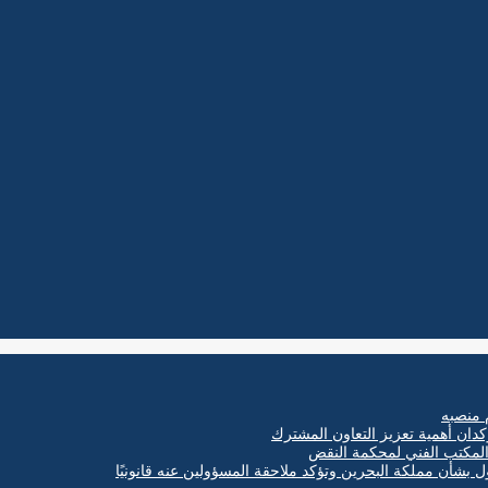
 منصبه
كدان أهمية تعزيز التعاون المشترك
ول بشأن مملكة البحرين وتؤكد ملاحقة المسؤولين عنه قانونيًا