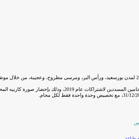
بدأت نقابة محامي حلوان، أمس، في تلقى اشتراكات حجز مصيف 2019 لمدن بورسعيد، ورأس البر، ومر
ين
طباعة