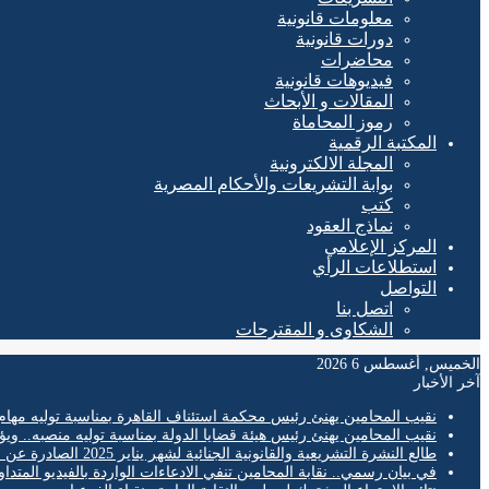
معلومات قانونية
دورات قانونية
محاضرات
فيديوهات قانونية
المقالات و الأبحاث
رموز المحاماة
المكتبة الرقمية
المجلة الالكترونية
بوابة التشريعات والأحكام المصرية
كتب
نماذج العقود
المركز الإعلامي
استطلاعات الرأي
التواصل
اتصل بنا
الشكاوى و المقترحات
الخميس, أغسطس 6 2026
آخر الأخبار
نقيب المحامين يهنئ رئيس محكمة استئناف القاهرة بمناسبة توليه مهام
نقيب المحامين يهنئ رئيس هيئة قضايا الدولة بمناسبة توليه منصبه.. ويؤ
طالع النشرة التشريعية والقانونية الجنائية لشهر يناير 2025 الصادرة عن المكتب الفني لمحكمة النقض
في بيان رسمي.. نقابة المحامين تنفي الادعاءات الواردة بالفيديو المتدا