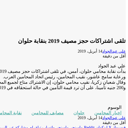
تلقى اشتراكات حجز مصيف 2019 بنقابة حلوان
علي عبدالجواد
14 أبريل، 2019
أقل من دقيقة
علي عبد الجواد
ورعاية سامح عاشور، نقيب المحامين، رئيس اتحاد المحامين العرب.
و200 جنيه تأمينا، على أن ترد قيمة التأمين في حالة استحقاقه في 31/12/2019، مع تخصيص وحدة واحدة فقط لكل محام.
الوسوم
اخبار المحامين
حلوان
مصايف للمحامين
نقابة المحام
علي عبدالجواد
14 أبريل، 2019
أقل من دقيقة
فيسبوك
‫X
لينكدإن
ماسنجر
ماسنجر
واتساب
تيلقرام
مشاركة عبر البريد