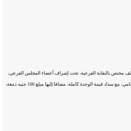
سى مطروح، وعجيبة، من خلال موظف مختص بالنقابة الفرعية، تحت إشراف أعضاء المجلس الفرعي،
وقال شعبان زكريا، نقيب محامي حلوان، إن الاشتراك متاح لجميع المحامين المسددين لاشتراكات عام 2019، وذلك بإحضار صورة كارنيه المحامي، مع سداد قيمة الوحدة كاملة، مضافا إليها مبلغ 100 جنيه دمغة،