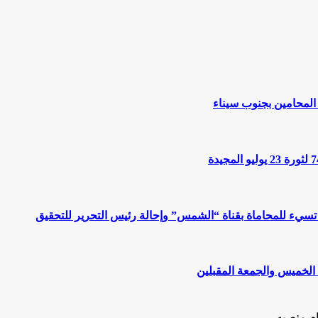
المحامين بجنوب سيناء
 تسيء للمحاماة بقناة “الشمس” وإحالة رئيس التحرير للتحقيق
 الخميس والجمعة المقبلين
ام منصبه