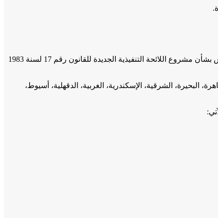
انعقاد المجلس في تمام الساعة الواحدة ظهر يوم الخميس الموافق 10 ديسمبر المقبل، لبحث ملحوظات وأراء ومقترحات أعضاء المجلس بشأن مشروع اللائحة التنفيذية الجديدة للقانون رقم 17 لسنة 1983
ن محافظات القاهرة، البحيرة، الشرقية، الإسكندرية، الغربية، الدقهلية، أسيوط،
تي: