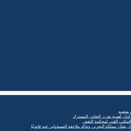
 منصبه
كدان أهمية تعزيز التعاون المشترك
ول بشأن مملكة البحرين وتؤكد ملاحقة المسؤولين عنه قانونيًا