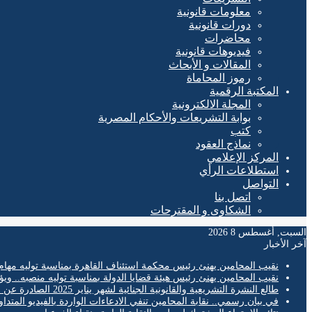
معلومات قانونية
دورات قانونية
محاضرات
فيديوهات قانونية
المقالات و الأبحاث
رموز المحاماة
المكتبة الرقمية
المجلة الالكترونية
بوابة التشريعات والأحكام المصرية
كتب
نماذج العقود
المركز الإعلامي
استطلاعات الرأي
التواصل
اتصل بنا
الشكاوى و المقترحات
السبت, أغسطس 8 2026
آخر الأخبار
نقيب المحامين يهنئ رئيس محكمة استئناف القاهرة بمناسبة توليه مهام
نقيب المحامين يهنئ رئيس هيئة قضايا الدولة بمناسبة توليه منصبه.. ويؤ
طالع النشرة التشريعية والقانونية الجنائية لشهر يناير 2025 الصادرة عن المكتب الفني لمحكمة النقض
في بيان رسمي.. نقابة المحامين تنفي الادعاءات الواردة بالفيديو المتدا