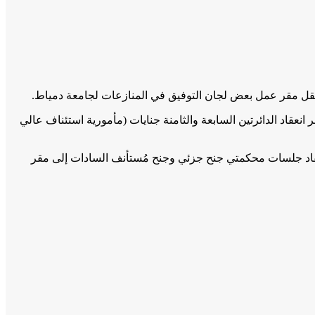
ا رقم 16 تابع (أ)، الصادر في 19 يناير 2022، قرار وزير العدل رقم 446 لسنة 2022، بشأن تحديد مقر انعقاد الدائرتين السابعة والثامنة جنايات (مأمورية استئناف عالي
(تابع)، الصادر في 19 يناير 2022، قرار وزير العدل رقم 445 لسنة 2022، بشأن نقل مقر انعقاد جلسات محكمتي جنح جزئي وجنح مُستأنف السادات إلى مقر