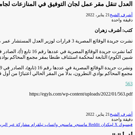
العدل تنقل مقر عمل لجان التوفيق في المنازعات لجام
أشرف الشيخ
21 يناير، 2022
دقيقة واحدة
كتب: أشرف زهران
نشرت جريدة الوقائع المصرية 3 قرارات لوزير العدل المستشار عمر مروان، بشأن نقل مقر انعقاد جلسات بعض المحاكم لوادي النطرون، ونقل مقر عمل بعض لجان التوفيق في المنازعات لجامعة دمياط.
شبين الكوم) التابعة لمحكمة استئناف طنطا بمقر مجمع المحاكم بوادي ال
مجمع المحاكم بوادي النطرون، بدلًا من المقر الحالي اعتبارًا من أول فبراير
563
https://egyls.com/wp-content/uploads/2022/01/563.pdf
أشرف الشيخ
21 يناير، 2022
دقيقة واحدة
فيسبوك
‫X
لينكدإن
ماسنجر
ماسنجر
واتساب
تيلقرام
مشاركة عبر البريد