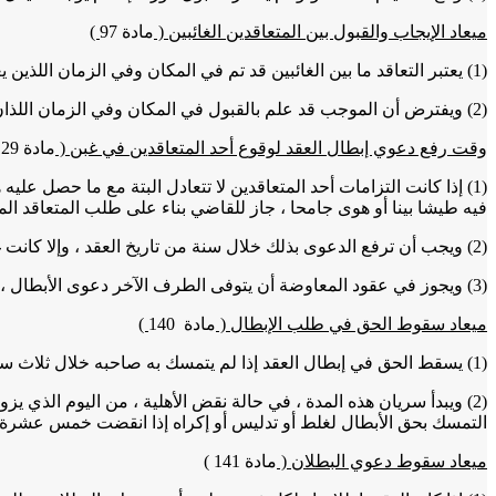
ميعاد الإيجاب والقبول بين المتعاقدين الغائبين
(
مادة 97
)
(1) يعتبر التعاقد ما بين الغائبين قد تم في المكان وفي الزمان اللذين يعلم فيهما الموجب بالقبول ، ما لم يوجد اتفاق أو نص قانوني يقضي بغير ذلك.
(2) ويفترض أن الموجب قد علم بالقبول في المكان وفي الزمان اللذان وصل إليه فيهما هذا القبول.
وقت رفع دعوي إبطال العقد لوقوع أحد المتعاقدين في غبن
(
مادة 129
(1) إذا كانت التزامات أحد المتعاقدين لا تتعادل البتة مع ما حصل عليه
فيه طيشا بينا أو هوى جامحا ، جاز للقاضي بناء على طلب المتعاقد المغ
(2) ويجب أن ترفع الدعوى بذلك خلال سنة من تاريخ العقد ، وإلا كانت غير مقبولة.
(3) ويجوز في عقود المعاوضة أن يتوفى الطرف الآخر دعوى الأبطال ، إذا عرض ما يراه القاضي كافيا لرفع الغبن.
ميعاد سقوط الحق في طلب الإبطال
(
مادة 140
)
(1) يسقط الحق في إبطال العقد إذا لم يتمسك به صاحبه خلال ثلاث سنوات.
(2) ويبدأ سريان هذه المدة ، في حالة نقض الأهلية ، من اليوم الذي 
التمسك بحق الأبطال لغلط أو تدليس أو إكراه إذا انقضت خمس عشرة 
ميعاد سقوط دعوي البطلان
(
مادة 141
)