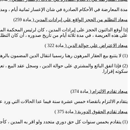
مدة المعارضة في الأحكام الصادرة في شان الإعسار ثمانية أيام ، ومدة 
ميعاد التظلم من الحجز الواقع علي إيرادات المدين
(
مادة 259
)
إذا أوقع الدائنون الحجز على إيرادات المدين ، كان لرئيس المحكمة الم
على هذه العريضة ، في مدة ثلاثة أيام من تاريخ صدوره ، أن كان التظلم
ميعاد الاعتراض علي حوالة الدين
(
مادة 322
)
(1) لا يتتبع بيع العقار المرهون رهنا رسميا انتقال الدين المضمون بالرهن إلى ذمة المشتري إلا إذا كان هناك اتفاق على ذلك.
(2) فإذا اتفق البائع والمشتري على حوالة الدين ، وسجل عقد البيع ، 
سكوته إقرارا.
ميعاد تقادم الالتزام
(
مادة 374
)
يتقادم الالتزام بانقضاء خمس عشرة سنة فيما عدا الحالات التي ورد عن
ميعاد تقادم الحقوق الدورية
(
مادة 375
)
(1) يتقادم بخمس سنوات كل حق دوري متجدد ولو اقر به المدين ، كأجرة المباني والأراضي الزراعية ومقابل الحكر ، وكالفوائد والإيرادات المترتبة والمهايا والأجور والمعاشات.