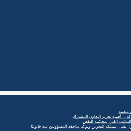
 منصبه
كدان أهمية تعزيز التعاون المشترك
ول بشأن مملكة البحرين وتؤكد ملاحقة المسؤولين عنه قانونيًا