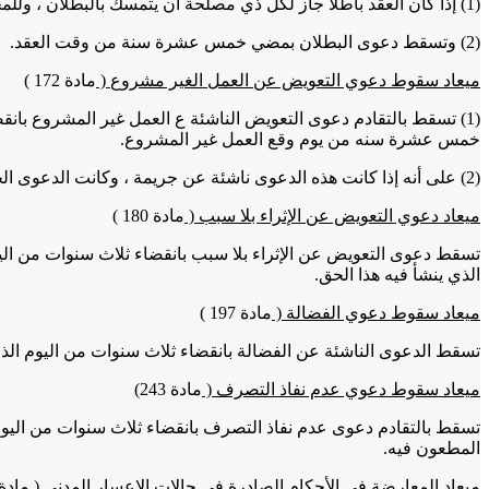
(1) إذا كان العقد باطلا جاز لكل ذي مصلحة أن يتمسك بالبطلان ، وللمحكمة أن تقضي به من تلقاء نفسها ولا يزول البطلان بالإجازة.
(2) وتسقط دعوى البطلان بمضي خمس عشرة سنة من وقت العقد.
ميعاد سقوط دعوي التعويض عن العمل الغير مشروع
(
مادة 172
)
(1) تسقط بالتقادم دعوى التعويض الناشئة ع العمل غير المشروع ب
خمس عشرة سنه من يوم وقع العمل غير المشروع.
(2) على أنه إذا كانت هذه الدعوى ناشئة عن جريمة ، وكانت الدعوى الجنائية لم تسقط بعد انقضاء المواعيد المذكورة في الفقرة السابقة ، فان دعوى التعويض لا تسقط إلا بسقوط الدعوى الجنائية.
ميعاد دعوي التعويض عن الإثراء بلا سبب
(
مادة 180 )
تسقط دعوى التعويض عن الإثراء بلا سبب بانقضاء ثلاث سنوات من ال
الذي ينشأ فيه هذا الحق.
ميعاد سقوط دعوي الفضالة
(
مادة 197
)
تسقط الدعوى الناشئة عن الفضالة بانقضاء ثلاث سنوات من اليوم ال
ميعاد سقوط دعوي عدم نفاذ التصرف
(
مادة 243
)
تسقط بالتقادم دعوى عدم نفاذ التصرف بانقضاء ثلاث سنوات من الي
المطعون فيه.
ميعاد المعارضة في الأحكام الصادرة في حالات الإعسار المدني
(
مادة 252 