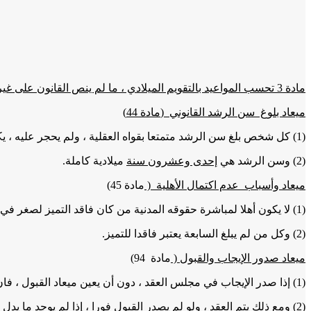
مادة 3 تحسب المواعيد بالتقويم الميلادي ، ما لم ينص القانون على غير ذلك.
ميعاد بلوغ سن الرشد القانوني
(
مادة 44
)
(1) كل شخص بلغ سن الرشد متمتعا بقواه العقلية ، ولم يحجر عليه ، يكون كامل الأهلية لمباشرة حقوقه المدنية.
(2) وسن الرشد هي
إحدى وعشرون سنة
ميلادية كاملة.
ميعاد وأسباب عدم اكتمال الأهلية
(
مادة 45)
(1) لا يكون أهلا لمباشرة حقوقه المدنية من كان فاقد التميز لصغر في السن أو عته أو جنون.
(2) وكل من لم يبلغ السابعة يعتبر فاقدا للتميز.
ميعاد صدور الإيجاب والقبول
(
مادة 94
)
(1) إذا صدر الإيجاب في مجلس العقد ، دون أن يعين ميعاد القبول ، فان الموجب يتحلل من إيجابه إذا لم يصدر القبول فورا ، وكذلك الحال إذا صدر الإيجاب عن شخص إلى آخر بطريق التليفون او بأي طريق مماثل .
(2) ومع ذلك يتم العقد ، ولو لم يصدر القبول فورا ، إذا لم يوجد ما يدل على أن الموجب قد عدل عن إيجابه في الفترة ما بين الإيجاب والقبول ، وكان القبول قد صدر قبل أن ينفض مجلس العقد.