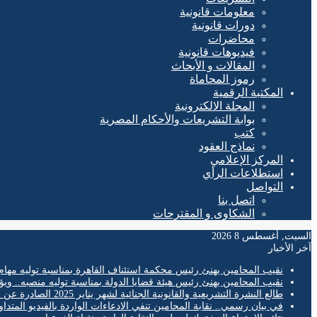
معلومات قانونية
دورات قانونية
محاضرات
فيديوهات قانونية
المقالات و الأبحاث
رموز المحاماة
المكتبة الرقمية
المجلة الالكترونية
بوابة التشريعات والأحكام المصرية
كتب
نماذج العقود
المركز الإعلامي
استطلاعات الرأي
التواصل
اتصل بنا
الشكاوى و المقترحات
السبت, أغسطس 8 2026
آخر الأخبار
نقيب المحامين يهنئ رئيس محكمة استئناف القاهرة بمناسبة توليه مهام
نقيب المحامين يهنئ رئيس هيئة قضايا الدولة بمناسبة توليه منصبه.. ويؤ
طالع النشرة التشريعية والقانونية الجنائية لشهر يناير 2025 الصادرة عن المكتب الفني لمحكمة النقض
في بيان رسمي.. نقابة المحامين تنفي الادعاءات الواردة بالفيديو المتدا