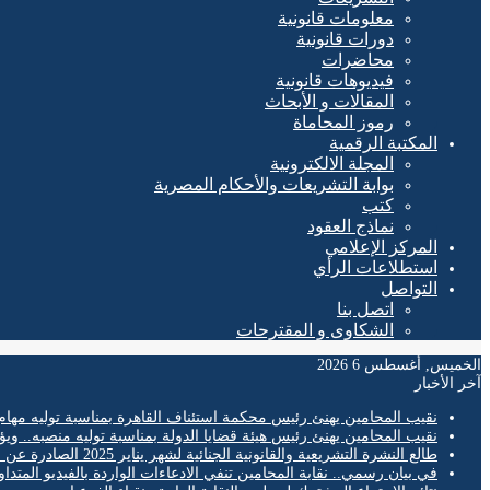
معلومات قانونية
دورات قانونية
محاضرات
فيديوهات قانونية
المقالات و الأبحاث
رموز المحاماة
المكتبة الرقمية
المجلة الالكترونية
بوابة التشريعات والأحكام المصرية
كتب
نماذج العقود
المركز الإعلامي
استطلاعات الرأي
التواصل
اتصل بنا
الشكاوى و المقترحات
الخميس, أغسطس 6 2026
آخر الأخبار
نقيب المحامين يهنئ رئيس محكمة استئناف القاهرة بمناسبة توليه مهام
نقيب المحامين يهنئ رئيس هيئة قضايا الدولة بمناسبة توليه منصبه.. ويؤ
طالع النشرة التشريعية والقانونية الجنائية لشهر يناير 2025 الصادرة عن المكتب الفني لمحكمة النقض
في بيان رسمي.. نقابة المحامين تنفي الادعاءات الواردة بالفيديو المتدا