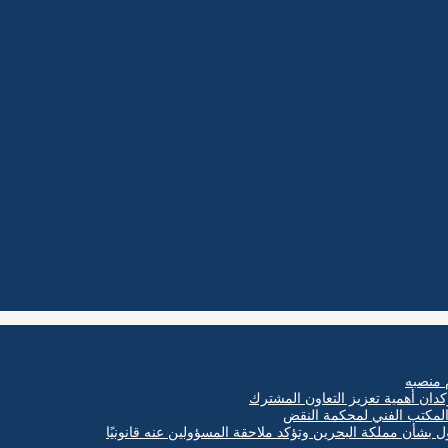
 منصبه
كدان أهمية تعزيز التعاون المشترك
ول بشأن مملكة البحرين وتؤكد ملاحقة المسؤولين عنه قانونيًا