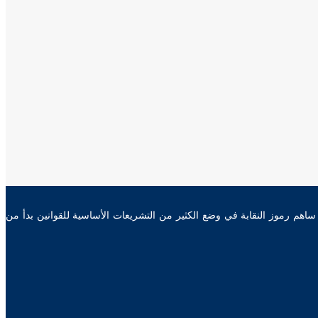
محامين المصرية سنة 1912، ساهمت نقابة المحامين من خلال رموزها في وضع دساتير مصر من أول دستور 1923 وحتى دستور 2014، كما ساهم رموز النقابة في وضع الكثير من التشريعات الأساسية للقوانين بدأ من