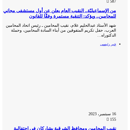
587
من الإسماعيليّة.. النقيب العام يعلن عن أول مستشفى مجاني
للمحامين.. ويؤكد: التنقية مستمرة وفقًا للقانون
شهد الأستاذ عبدالحليم علام، نقيب المحامين ـ رئيس اتحاد المحامين
العرب، حفل تكريم المتفوقين من أبناء السادة المحامين، وحملة
الدكتوراه…
خبر رئيسى
16 سبتمبر، 2023
155
نقيب المحامين ومحافظ الشرقية يشاركان في احتفالية