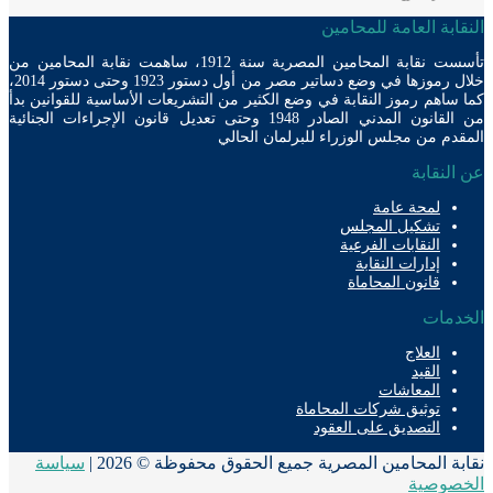
ابة العامة للمحامين
تأسست نقابة المحامين المصرية سنة 1912، ساهمت نقابة المحامين من
خلال رموزها في وضع دساتير مصر من أول دستور 1923 وحتى دستور 2014،
ساهم رموز النقابة في وضع الكثير من التشريعات الأساسية للقوانين بدأ
من القانون المدني الصادر 1948 وحتى تعديل قانون الإجراءات الجنائية
دم من مجلس الوزراء للبرلمان الحالي
لنقابة
لمحة عامة
تشكيل المجلس
النقابات الفرعية
إدارات النقابة
قانون المحاماة
دمات
العلاج
القيد
المعاشات
توثيق شركات المحاماة
التصديق على العقود
ة المحامين المصرية جميع الحقوق محفوظة © 2026 |
سياسة
صوصية