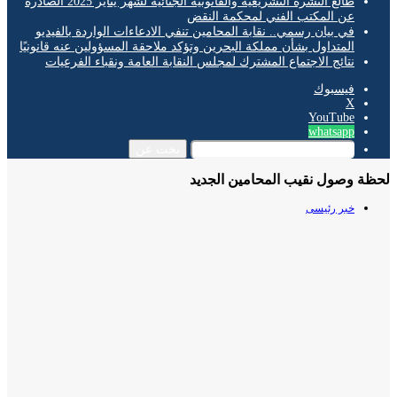
طالع النشرة التشريعية والقانونية الجنائية لشهر يناير 2025 الصادرة
عن المكتب الفني لمحكمة النقض
في بيان رسمي.. نقابة المحامين تنفي الادعاءات الواردة بالفيديو
المتداول بشأن مملكة البحرين وتؤكد ملاحقة المسؤولين عنه قانونيًا
نتائج الاجتماع المشترك لمجلس النقابة العامة ونقباء الفرعيات
فيسبوك
‫X
‫YouTube
whatsapp
بحث عن
 وصول نقيب المحامين الجديد
خبر رئيسى