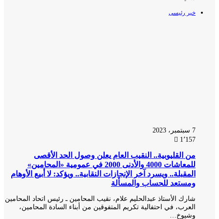
خبر رئيسى
7 سبتمبر، 2023
1٬157
من القليوبية.. النقيب العام يعلن وصول الحد الأقصى
للمعاشات 4000 والأدنى 2000 في عمومية «المحامين»
المقبلة.. ويسرد آخر الإنجازات النقابية.. ويؤكد: لا أبيع الأوهام
ومستعد للحساب والمسألة
شارك الأستاذ عبدالحليم علام، نقيب المحامين ـ رئيس اتحاد المحامين
العرب، في احتفالية تكريم المتفوقين من أبناء السادة المحامين،
وشيوخ…