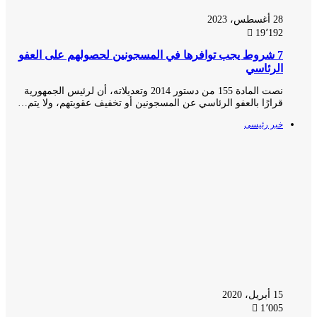
28 أغسطس، 2023
19٬192
7 شروط يجب توافرها في المسجونين لحصولهم على العفو
الرئاسي
نصت المادة 155 من دستور 2014 وتعديلاته، أن لرئيس الجمهورية
قرارًا بالعفو الرئاسي عن المسجونين أو تخفيف عقوبتهم، ولا يتم…
خبر رئيسى
15 أبريل، 2020
1٬005