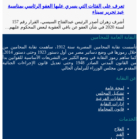
تعرف على الفئات التي يسري عليها العفو الرئاسي بمناسبة
عيد تحرير سيناء
أشرف زهران أصدر الرئيس عبدالفتاح السيسي، القرار رقم 157
لسنة 2020 في شأن العفو عن باقي العقوبة لبعض المحكوم عليهم…
ابة العامة للمحامين
تأسست نقابة المحامين المصرية سنة 1912، ساهمت نقابة المحامين من
خلال رموزها في وضع دساتير مصر من أول دستور 1923 وحتى دستور 2014،
ساهم رموز النقابة في وضع الكثير من التشريعات الأساسية للقوانين بدأ
من القانون المدني الصادر 1948 وحتى تعديل قانون الإجراءات الجنائية
دم من مجلس الوزراء للبرلمان الحالي
لنقابة
لمحة عامة
تشكيل المجلس
النقابات الفرعية
إدارات النقابة
قانون المحاماة
دمات
العلاج
القيد