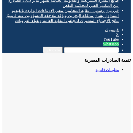
طالع النشرة التشريعية والقانونية الجنائية لشهر يناير 2025 الصادرة
عن المكتب الفني لمحكمة النقض
في بيان رسمي.. نقابة المحامين تنفي الادعاءات الواردة بالفيديو
المتداول بشأن مملكة البحرين وتؤكد ملاحقة المسؤولين عنه قانونيًا
نتائج الاجتماع المشترك لمجلس النقابة العامة ونقباء الفرعيات
فيسبوك
‫X
‫YouTube
whatsapp
بحث عن
ة الصادرات المصرية
معلومات قانونية