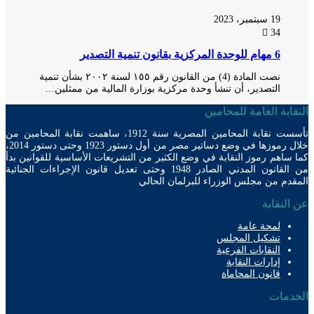
19 سبتمبر، 2023
34
6 مهام للوحدة المركزية بقانون تنمية التصدير
نصت المادة (4) من القانون رقم ١٥٥ لسنة ٢٠٠٢ بشأن تنمية
التصدير، أن تنشأ وحدة مركزية بوزارة المالية من ممثلين…
ابة العامة للمحامين
تأسست نقابة المحامين المصرية سنة 1912، ساهمت نقابة المحامين من
خلال رموزها في وضع دساتير مصر من أول دستور 1923 وحتى دستور 2014،
ساهم رموز النقابة في وضع الكثير من التشريعات الأساسية للقوانين بدأ
من القانون المدني الصادر 1948 وحتى تعديل قانون الإجراءات الجنائية
دم من مجلس الوزراء للبرلمان الحالي
لنقابة
لمحة عامة
تشكيل المجلس
النقابات الفرعية
إدارات النقابة
قانون المحاماة
دمات