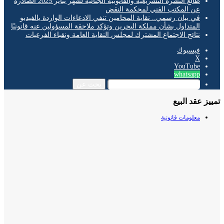
طالع النشرة التشريعية والقانونية الجنائية لشهر يناير 2025 الصادرة
عن المكتب الفني لمحكمة النقض
في بيان رسمي.. نقابة المحامين تنفي الادعاءات الواردة بالفيديو
المتداول بشأن مملكة البحرين وتؤكد ملاحقة المسؤولين عنه قانونيًا
نتائج الاجتماع المشترك لمجلس النقابة العامة ونقباء الفرعيات
فيسبوك
‫X
‫YouTube
whatsapp
بحث عن
ز عقد البيع
معلومات قانونية