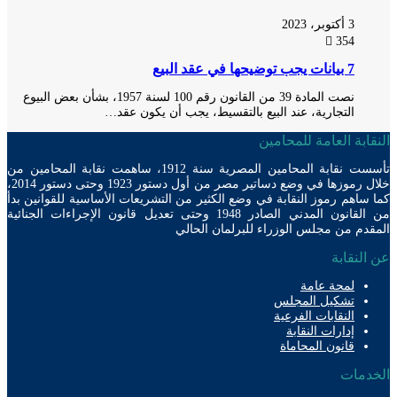
3 أكتوبر، 2023
354
7 بيانات يجب توضيحها في عقد البيع
نصت المادة 39 من القانون رقم 100 لسنة 1957، بشأن بعض البيوع
التجارية، عند البيع بالتقسيط، يجب أن يكون عقد…
ابة العامة للمحامين
تأسست نقابة المحامين المصرية سنة 1912، ساهمت نقابة المحامين من
خلال رموزها في وضع دساتير مصر من أول دستور 1923 وحتى دستور 2014،
ساهم رموز النقابة في وضع الكثير من التشريعات الأساسية للقوانين بدأ
من القانون المدني الصادر 1948 وحتى تعديل قانون الإجراءات الجنائية
دم من مجلس الوزراء للبرلمان الحالي
لنقابة
لمحة عامة
تشكيل المجلس
النقابات الفرعية
إدارات النقابة
قانون المحاماة
دمات