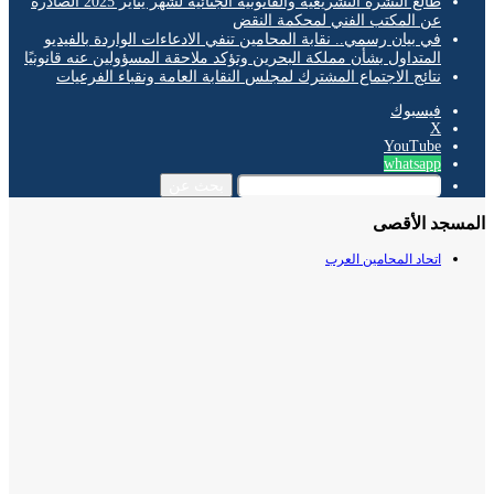
طالع النشرة التشريعية والقانونية الجنائية لشهر يناير 2025 الصادرة
عن المكتب الفني لمحكمة النقض
في بيان رسمي.. نقابة المحامين تنفي الادعاءات الواردة بالفيديو
المتداول بشأن مملكة البحرين وتؤكد ملاحقة المسؤولين عنه قانونيًا
نتائج الاجتماع المشترك لمجلس النقابة العامة ونقباء الفرعيات
فيسبوك
‫X
‫YouTube
whatsapp
بحث عن
سجد الأقصى
اتحاد المحامين العرب