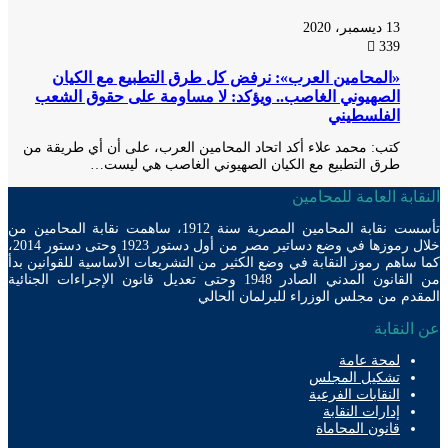
13 ديسمبر، 2020
339
«المحامين العرب»: نرفض كل طرق التطبيع مع الكيان
الصهيوني الغاصب.. ويؤكد: لا مساومة على حقوق الشعب
الفلسطيني
كتب: محمد علاء أكد اتحاد المحامين العرب، على أن أي طريقة من
طرق التطبيع مع الكيان الصهيوني الغاصب هي ليست…
ابة العامة للمحامين
تأسست نقابة المحامين المصرية سنة 1912، ساهمت نقابة المحامين من
خلال رموزها في وضع دساتير مصر من أول دستور 1923 وحتى دستور 2014،
ساهم رموز النقابة في وضع الكثير من التشريعات الأساسية للقوانين بدأ
من القانون المدني الصادر 1948 وحتى تعديل قانون الإجراءات الجنائية
دم من مجلس الوزراء للبرلمان الحالي
لنقابة
لمحة عامة
تشكيل المجلس
النقابات الفرعية
إدارات النقابة
قانون المحاماة