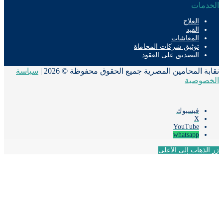
دمات
العلاج
القيد
المعاشات
توثيق شركات المحاماة
التصديق على العقود
ة المحامين المصرية جميع الحقوق محفوظة © 2026 |
سياسة
صوصية
فيسبوك
‫X
‫YouTube
whatsapp
لذهاب إلى الأعلى