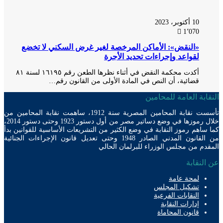
10 أكتوبر، 2023
1٬070
«النقض»: الأماكن المرخصة لغير غرض السكني لا تخضع
لقواعد وإجراءات تحديد الأجرة
أكدت محكمة النقض في أثناء نظرها الطعن رقم ۱٦۱۹٥ لسنة ۸۱
قضائية، أن النص في المادة الأولى من القانون رقم…
ابة العامة للمحامين
تأسست نقابة المحامين المصرية سنة 1912، ساهمت نقابة المحامين من
خلال رموزها في وضع دساتير مصر من أول دستور 1923 وحتى دستور 2014،
ساهم رموز النقابة في وضع الكثير من التشريعات الأساسية للقوانين بدأ
من القانون المدني الصادر 1948 وحتى تعديل قانون الإجراءات الجنائية
دم من مجلس الوزراء للبرلمان الحالي
لنقابة
لمحة عامة
تشكيل المجلس
النقابات الفرعية
إدارات النقابة
قانون المحاماة