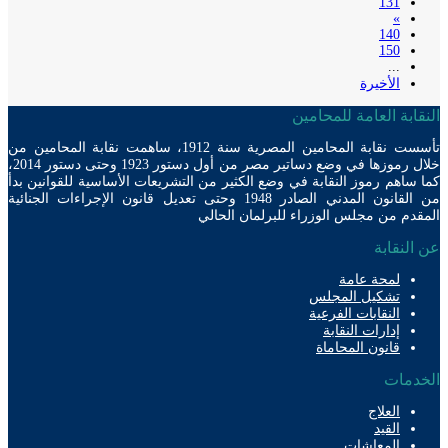
131
»
140
150
...
الأخيرة
ابة العامة للمحامين
تأسست نقابة المحامين المصرية سنة 1912، ساهمت نقابة المحامين من
خلال رموزها في وضع دساتير مصر من أول دستور 1923 وحتى دستور 2014،
ساهم رموز النقابة في وضع الكثير من التشريعات الأساسية للقوانين بدأ
من القانون المدني الصادر 1948 وحتى تعديل قانون الإجراءات الجنائية
دم من مجلس الوزراء للبرلمان الحالي
لنقابة
لمحة عامة
تشكيل المجلس
النقابات الفرعية
إدارات النقابة
قانون المحاماة
دمات
العلاج
القيد
المعاشات