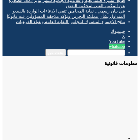
طالع النشرة التشريعية والقانونية الجنائية لشهر يناير 2025 الصادرة
عن المكتب الفني لمحكمة النقض
في بيان رسمي.. نقابة المحامين تنفي الادعاءات الواردة بالفيديو
المتداول بشأن مملكة البحرين وتؤكد ملاحقة المسؤولين عنه قانونيًا
نتائج الاجتماع المشترك لمجلس النقابة العامة ونقباء الفرعيات
فيسبوك
‫X
‫YouTube
whatsapp
بحث عن
مات قانونية