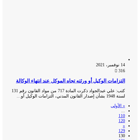
14 نوفمبر، 2021
316
التزامات الوكيل أو ورثته تجاه الموكل عند انتهاء الوكالة
كتب: علي عبدالجواد ذكرت المادة 717 من مواد القانون رقم 131
لسنة 1948 بشأن إصدار القانون المدني، التزامات الوكيل أو…
« الأولى
...
110
120
«
129
130