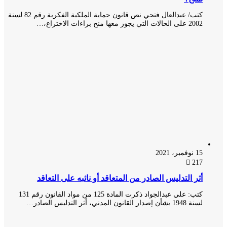
كتب/ عبدالعال فتحي نص قانون حماية الملكية الفكرية رقم 82 لسنة
2002 على الحالات التي يجوز معها منح براءات الاختراع،…
15 نوفمبر، 2021
217
أثر التدليس الصادر من المتعاقد أو نائبه على التعاقد
كتب: علي عبدالجواد ذكرت المادة 125 من مواد القانون رقم 131
لسنة 1948 بشأن إصدار القانون المدني، أثر التدليس الصادر…