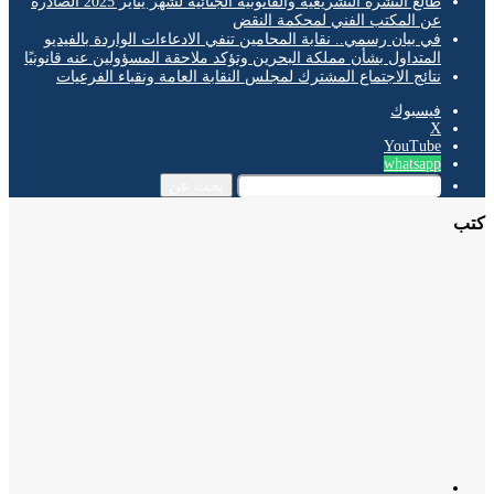
طالع النشرة التشريعية والقانونية الجنائية لشهر يناير 2025 الصادرة
عن المكتب الفني لمحكمة النقض
في بيان رسمي.. نقابة المحامين تنفي الادعاءات الواردة بالفيديو
المتداول بشأن مملكة البحرين وتؤكد ملاحقة المسؤولين عنه قانونيًا
نتائج الاجتماع المشترك لمجلس النقابة العامة ونقباء الفرعيات
فيسبوك
‫X
‫YouTube
whatsapp
بحث عن