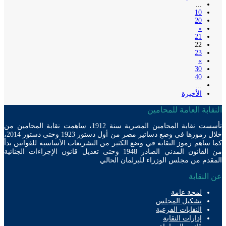
...
10
20
«
21
22
23
»
30
40
...
الأخيرة
ابة العامة للمحامين
تأسست نقابة المحامين المصرية سنة 1912، ساهمت نقابة المحامين من
خلال رموزها في وضع دساتير مصر من أول دستور 1923 وحتى دستور 2014،
ساهم رموز النقابة في وضع الكثير من التشريعات الأساسية للقوانين بدأ
من القانون المدني الصادر 1948 وحتى تعديل قانون الإجراءات الجنائية
دم من مجلس الوزراء للبرلمان الحالي
لنقابة
لمحة عامة
تشكيل المجلس
النقابات الفرعية
إدارات النقابة