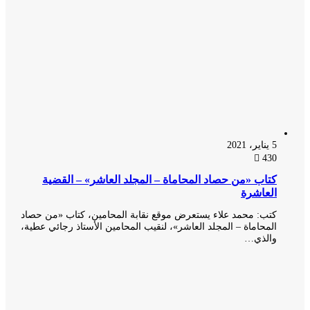
5 يناير، 2021
430
كتاب «من حصاد المحاماة – المجلد العاشر» – القضية
العاشرة
كتب: محمد علاء يستعرض موقع نقابة المحامين، كتاب «من حصاد
المحاماة – المجلد العاشر»، لنقيب المحامين الأستاذ رجائي عطية،
والذي…