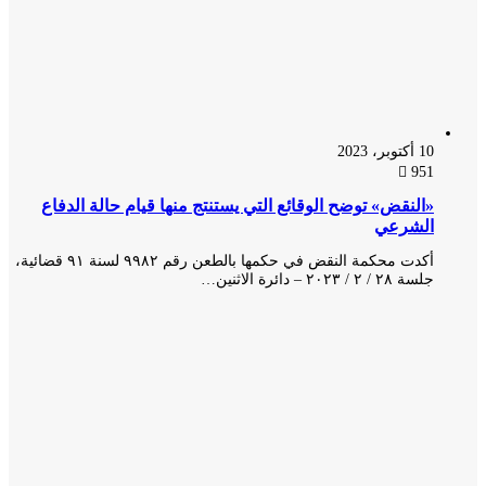
10 أكتوبر، 2023
951
«النقض» توضح الوقائع التي يستنتج منها قيام حالة الدفاع
الشرعي
أكدت محكمة النقض في حكمها بالطعن رقم ۹۹۸۲ لسنة ۹۱ قضائية،
جلسة ۲۸ / ۲ / ۲۰۲۳ – دائرة الاثنين…