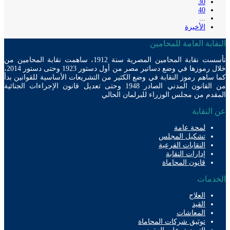
30
40
...
الأخيرة
ابة العامة للمحامين
تأسست نقابة المحامين المصرية سنة 1912، ساهمت نقابة المحامين من
خلال رموزها في وضع دساتير مصر من أول دستور 1923 وحتى دستور 2014،
ساهم رموز النقابة في وضع الكثير من التشريعات الأساسية للقوانين بدأ
من القانون المدني الصادر 1948 وحتى تعديل قانون الإجراءات الجنائية
دم من مجلس الوزراء للبرلمان الحالي
لنقابة
لمحة عامة
تشكيل المجلس
النقابات الفرعية
إدارات النقابة
قانون المحاماة
دمات
العلاج
القيد
المعاشات
توثيق شركات المحاماة