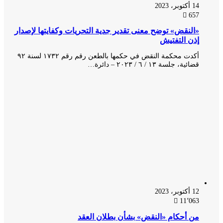
14 أكتوبر، 2023
657
«النقض» توضح معنى تقدير جدية التحريات وكفايتها لإصدار
إذن التفتيش
أكدت محكمة النقض في حكمها بالطعن رقم رقم ۱۷۳۲ لسنة ۹۲
قضائية، جلسة ۱۳ / ٦ / ۲۰۲۳ – دائرة…
12 أكتوبر، 2023
11٬063
من أحكام «النقض» بشأن بطلان العقد