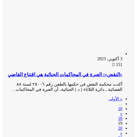
3 أكتوبر، 2023
151
«النقض»: العبرة في المحاكمات الجنائية هي اقتناع القاضي
أكدت محكمة النقض في حكمها بالطعن رقم ٢٥٠٠٦ لسنة ٨٨
القضائية ـ دائرة الثلاثاء ( د ) الجنائية، أن العبرة في المحاكمات…
« الأولى
...
10
«
18
19
20
»