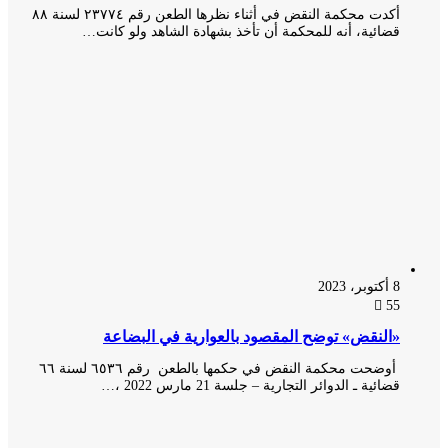
أكدت محكمة النقض في أثناء نظرها الطعن رقم ٢٣٧٧٤ لسنة ٨٨
قضائية، أنه للمحكمة أن تأخذ بشهادة الشاهد ولو كانت…
8 أكتوبر، 2023
55
«النقض» توضح المقصود بالعوارية في البضاعة
أوضحت محكمة النقض في حكمها بالطعن رقم ٦٥٣٦ لسنة ٦٦
قضائية ـ الدوائر التجارية – جلسة 21 مارس 2022 ،…