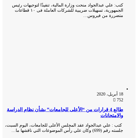
كتب: علي عبدالجواد منحت وزارة المالية، تنفيذًا لتوجيهات رئيس
الجمهورية، تسهيلات ضريبية للشركات العاملة فى ١٠ قطاعات
متضررة من فيروس…
18 أبريل، 2020
752
طالع 4 قرارات من “الأعلى للجامعات” بشأن نظام الدراسة
والامتحانات
كتب : علي عبدالجواد عقد المجلس الأعلى للجامعات، اليوم السبت،
جلسته رقم (699) وكان علي رأس الموضوعات التي ناقشها ما…