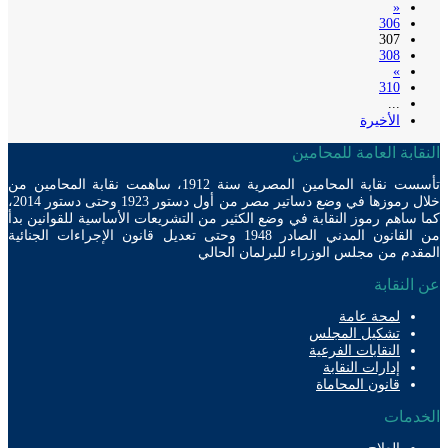
«
306
307
308
»
310
...
الأخيرة
ابة العامة للمحامين
تأسست نقابة المحامين المصرية سنة 1912، ساهمت نقابة المحامين من
خلال رموزها في وضع دساتير مصر من أول دستور 1923 وحتى دستور 2014،
ساهم رموز النقابة في وضع الكثير من التشريعات الأساسية للقوانين بدأ
من القانون المدني الصادر 1948 وحتى تعديل قانون الإجراءات الجنائية
دم من مجلس الوزراء للبرلمان الحالي
لنقابة
لمحة عامة
تشكيل المجلس
النقابات الفرعية
إدارات النقابة
قانون المحاماة
دمات