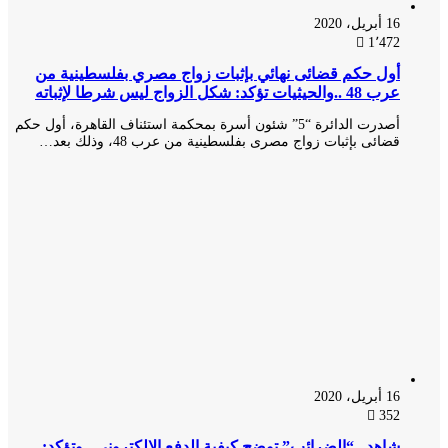
16 أبريل، 2020
1٬472
أول حكم قضائى نهائي بإثبات زواج مصري بفلسطينية من
عرب 48 ..والحيثيات تؤكد: شكل الزواج ليس شرطا لإثباته
أصدرت الدائرة “5” شئون أسرة بمحكمة استئناف القاهرة، أول حكم
قضائى بإثبات زواج مصرى بفلسطينية من عرب 48، وذلك بعد…
16 أبريل، 2020
352
شاهد.. “الضرائب” توضح كيفية الدفع الإلكتروني.. وتؤكد: