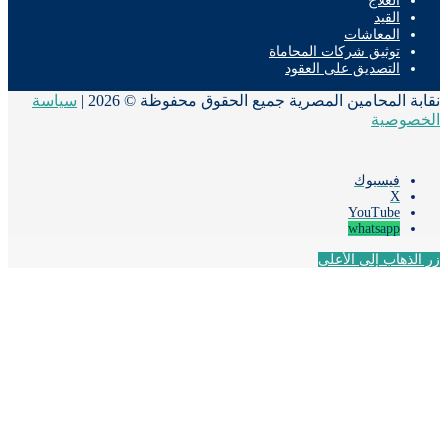
العلاج
القيد
المعاشات
توثيق شركات المحاماة
التصديق على العقود
ة المحامين المصرية جميع الحقوق محفوظة © 2026 |
سياسة
صوصية
فيسبوك
‫X
‫YouTube
whatsapp
لذهاب إلى الأعلى