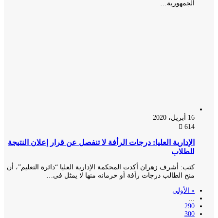
الجمهورية…
16 أبريل، 2020
614
الإدارية العليا: درجات الرأفة لا تنفصل عن قرار إعلان النتيجة
للطلاب
كتب: أشرف زهران أكدت المحكمة الإدارية العليا “دائرة التعليم”، أن
منح الطالب درجات رأفة أو حرمانه منها لا يمثل فى…
« الأولى
...
290
300