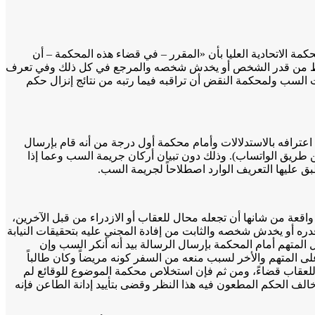
ا الصادر بتاريخ الثالث من يناير 2023م، وبمناسبة الطعن رقم 619 لسنة 2022 جزائي، قضت المحكمة الاتحادية العليا بأن «المقرر – في قضاء هذه المحكمة – أن
ير يحط من قدر الشخص أو يخدش شخصه والمرجع في كل ذلك وفي تعرف
لسب ولمحكمة النقض أن تراقبه فيما رتبه من نتائج إنزال حكم
ن اعترافه بالاستدلالات وأمام محكمة أول درجة من أنه قام بإرسال
 طريق الواتساب). وذلك دون تبيان أركان جريمة السب وعما إذا
ق عليها التعريف الوارد اصطلاحاً لجريمة السب.
34 لسنة 2021 وهي معاقبة كل من سب الغير أو أسند إليه واقعة من شانها أن تجعله محال للعقاب أو الازدراء من قبل الآخرين،
دره أو يخدش شخصه والثابت من إفادة المجني عليه بتحقيقات النيابة
ل المتهم أمام المحكمة بإرسال الرسالة بيد أنه أنكر السب وإن
 المتهم والأخر لسبب منعه من السفر كونه مريضاً وكان طالباً
اً للعقاب قضاءً، ومن ثم فإن استخلاص محكمة الموضوع للوقائع لم
عين معه براءة الطاعن مما أسند إليه، وإذ خالف الحكم المطعون فيه هذا النظر وقضى بتأييد إدانة الطاعن فإنه