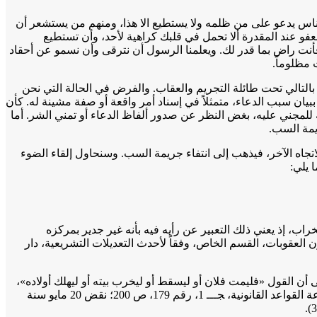
الناس يدعو على من ظلمه ولا يستطيع الا هذا، ومنهم من يستشعر أن
عفو عند المقدرة ألا تحمل في قلبك كراهية لأحد، وأن تستطيع
نت راض بما قدر لك. ويعلمنا الرسول أن نترقى وأن نسمو عن أحقاد
 مظلوماً.
 بالتالي تحت طائلة التجريم والعقاب. والفرض في الحالة التي نحن
ن سبب الدعاء، متمثلاً في إسناد أمر واقعة أو صفة مشينة له. كأن
للمجني عليه، بغض النظر عن صدور ألفاظ الدعاء أو تمني الشر. أما
يمة السب.
الاتجاه الآخر، فيذهب إلى انتفاء جريمة السب. وسنحاول إلقاء الضوء
 يلي:
اب، إذ يعني ذلك التعبير عن رأيه فيه بأنه غير جدير بمركزه
العقوبات، القسم الخاص، وفقاً لأحدث التعديلات التشريعية، دار
ن القول «فليمت فلان أو ليسقط أو ليخرب بيته أو ليهلك أولاده»،
كل ذلك يعد سباً له (راجع على سبيل المثال: نقض 6 مايو سنة 1911، المجموعة الرسمية، س 12، ص 212؛ نقض 28 فبراير سنة 1929م، مجموعة القواعد القانونية، ﺠـــ 1، رقم 179، ص 200؛ نقض 20 مايو سنة