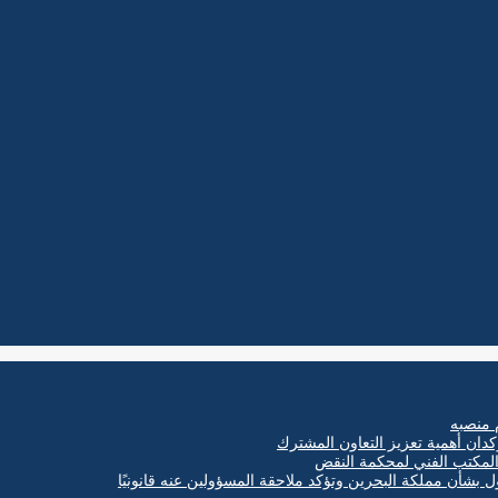
 منصبه
كدان أهمية تعزيز التعاون المشترك
ول بشأن مملكة البحرين وتؤكد ملاحقة المسؤولين عنه قانونيًا