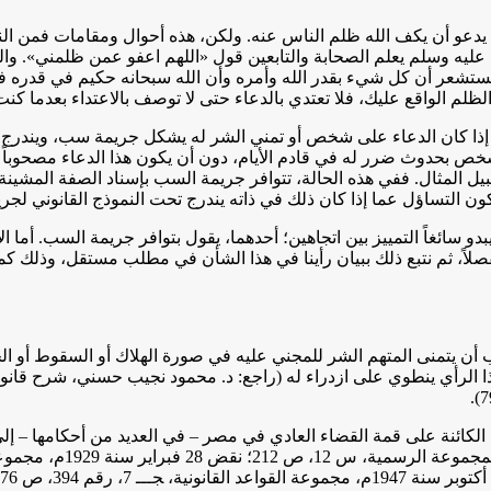
نسان يدعو أن يكف الله ظلم الناس عنه. ولكن، هذه أحوال ومقامات فمن 
 عليه وسلم يعلم الصحابة والتابعين قول «اللهم اعفو عمن ظلمني». وال
ستشعر أن كل شيء بقدر الله وأمره وأن الله سبحانه حكيم في قدره فأ
م الواقع عليك، فلا تعتدي بالدعاء حتى لا توصف بالاعتداء بعدما كنت
ر عما إذا كان الدعاء على شخص أو تمني الشر له يشكل جريمة سب، ويندرج
بحدوث ضرر له في قادم الأيام، دون أن يكون هذا الدعاء مصحوباً ببيا
 المثال. ففي هذه الحالة، تتوافر جريمة السب بإسناد الصفة المشينة 
ن التساؤل عما إذا كان ذلك في ذاته يندرج تحت النموذج القانوني لجر
بدو سائغاً التمييز بين اتجاهين؛ أحدهما، يقول بتوافر جريمة السب. أما 
لاً، ثم نتبع ذلك ببيان رأينا في هذا الشأن في مطلب مستقل، وذلك كما
أن يتمنى المتهم الشر للمجني عليه في صورة الهلاك أو السقوط أو الخر
 الرأي ينطوي على ازدراء له (راجع: د. محمود نجيب حسني، شرح قانون 
ائنة على قمة القضاء العادي في مصر – في العديد من أحكامها – إلى أ