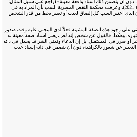
 دون أن يتضمن ذلك إسناد واقعة معينة» (راجع على سبيل المثال:
المادة 306 من قانون العقوبات المصري رقم 58 لسنة 1937م؛ المادة 426 من قانون الجرائم والعقوبات الصادر بالمرسوم بقانون رقم 31 لسنة 2021). وعرفت محكمة النقض المصرية السب بأن المراد به في
نون الذي اعتبر السب كل إلصاق لعيب أو تعبير يحط من قدر الشخص
اني على وجود هذه الصفة المشينة فعلاً لدى المجني عليه وقت صدور
تباره. وهكذا، فالقول عن شخص إنه لص، يعني اسناد صفة معينة له
شر أو ضرر في المستقبل. بل إن الدعاء وتمني الشر قد يحمل في ذاته
د التعبير عن شعور بالكراهية، دون أن يتضمن في ذاته إسناد عيب