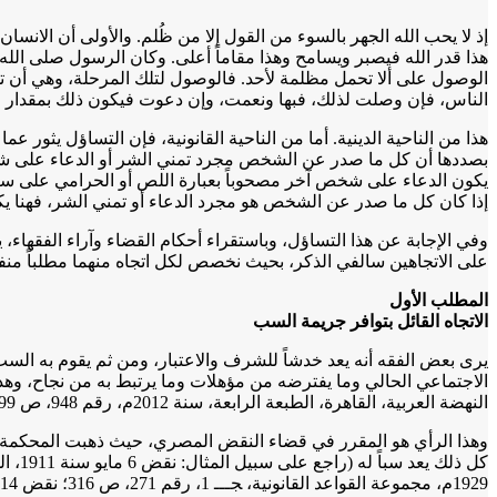
إذ لا يحب الله الجهر بالسوء من القول إلا من ظُلم. والأولى أن الا
هذا قدر الله فيصبر ويسامح وهذا مقاماً أعلى. وكان الرسول صلى الله
الوصول على ألا تحمل مظلمة لأحد. فالوصول لتلك المرحلة، وهي أن ت
الناس، فإن وصلت لذلك، فبها ونعمت، وإن دعوت فيكون ذلك بمقدار الظل
هذا من الناحية الدينية. أما من الناحية القانونية، فإن التساؤل يثو
بصددها أن كل ما صدر عن الشخص مجرد تمني الشر أو الدعاء على شخص 
يكون الدعاء على شخص آخر مصحوباً بعبارة اللص أو الحرامي على سبيل
إذا كان كل ما صدر عن الشخص هو مجرد الدعاء أو تمني الشر، فهنا يكو
وفي الإجابة عن هذا التساؤل، وباستقراء أحكام القضاء وآراء الفقهاء، ي
على الاتجاهين سالفي الذكر، بحيث نخصص لكل اتجاه منهما مطلباً منفص
المطلب الأول
الاتجاه القائل بتوافر جريمة السب
يرى بعض الفقه أنه يعد خدشاً للشرف والاعتبار، ومن ثم يقوم به السب 
الاجتماعي الحالي وما يفترضه من مؤهلات وما يرتبط به من نجاح، وهذا
النهضة العربية، القاهرة، الطبعة الرابعة، سنة 2012م، رقم 948، ص 799).
وهذا الرأي هو المقرر في قضاء النقض المصري، حيث ذهبت المحكمة الك
1929م، مجموعة القواعد القانونية، ﺠـــ 1، رقم 271، ص 316؛ نقض 14 أكتوبر سنة 1947م، مجموعة القواعد القانونية، ﺠـــ 7، رقم 394، ص 376).