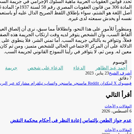
تحدد قوانين العقوبات العربية ماهية السلوك الإجرامي في جريمة الس
أصل اللغة هو الشتم، سواء بإطلاق اللفظ الصريح الدال عليه أو باست
نفسه أو يخدش سمعته لدى غيره.
ومنظوراً للأمور على هذا النحو، وانطلاقاً مما سبق، نرى أن إلصاق 
ألفاظ السب، وأن الشخص يتوفر لديه وقت ارتكاب الجريمة هذه الصفة 
فعلاً، وتتوافر به بالتالي جريمة السب. أما تمني الشر، فلا ينطوي ع
الدلالة على أن المركز الاجتماعي الحالي للشخص متميز، ومن ثم كان ال
معين له. ومن ثم، لا يتوافر في رأينا النموذج القانوني لجريمة السب.
الوسوم
أحمد عبد الظاهر
الدعاء
الدعاء على شخص
جريمة
أشرف الشيخ
23 يناير، 2023
7 دقائق
فيسبوك
‫X
لينكدإن
ماسنجر
ماسنجر
واتساب
تيلقرام
مشاركة عبر البريد
أقرأ التالي
المقالات و الأبحاث
6 أغسطس، 2026
عدم جواز الطعن بإلتماس إعادة النظر فى أحكام محكمة النقض
المقالات و الأبحاث