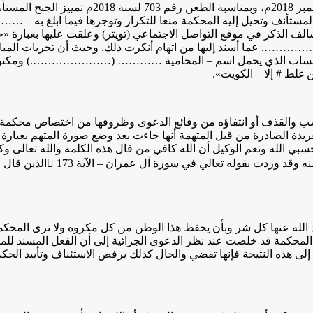
كم المستأنف وتحيل إليه المحكمة منعا للتكرار وتوجزها فيما ابلغ به
ر في موقع التواصل الاجتماعي (تويتر) وعلقت عليها بعبارة «حسب
ة من الحساب الذي يحمل اسم – المحامية ………… (………………….) ومكتوب
لط # إلا – الكويت».
سب والقذف أو انتفاؤه من وقائع الدعوى وظروفها من اختصاص محكمة 
تغريدة الصادرة من قبل المتهمة أنها جاءت بعد وضع صورة المتهم بعبا
حسبي الله ونعم الوكيل أن الله كافي من قال هذه الكلمة والله تعالى
كذا، فحسبي الله أي يكفيني 
يبعد الله عنها كل شر وبأن يحفظ هذا الوطن من كل مكروه ولا ترى المح
هذه المحكمة قد خلصت عند نظر الدعوى الجزائية إلى أن الفعل المسند لل
لى هذه النتيجة فإنها تقضي والحال كذلك برفض الاستئناف وتأييد الحك