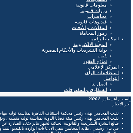
معلومات قانونية
دورات قانونية
محاضرات
فيديوهات قانونية
المقالات و الأبحاث
رموز المحاماة
المكتبة الرقمية
المجلة الالكترونية
بوابة التشريعات والأحكام المصرية
كتب
نماذج العقود
المركز الإعلامي
استطلاعات الرأي
التواصل
اتصل بنا
الشكاوى و المقترحات
السبت, أغسطس 8 2026
آخر الأخبار
نقيب المحامين يهنئ رئيس محكمة استئناف القاهرة بمناسبة توليه مهام
نقيب المحامين يهنئ رئيس هيئة قضايا الدولة بمناسبة توليه منصبه.. ويؤ
طالع النشرة التشريعية والقانونية الجنائية لشهر يناير 2025 الصادرة عن المكتب الفني لمحكمة النقض
في بيان رسمي.. نقابة المحامين تنفي الادعاءات الواردة بالفيديو المتدا