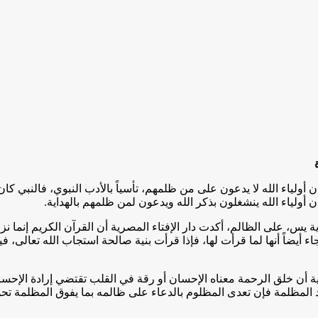
 أولياء الله لا يدعون على من ظلمهم، تأسياً بالأدب النبوي، فالنبي كا
ن أولياء الله ينشغلون بذكر الله ويدعون لمن ظلمهم بالهداية.
 على الظالم، أكدت دار الإفتاء المصرية أن القرآن الكريم إنما نزل للت
اً أنها لما قرأت لها، فإذا قرأت بنية صالحة استجاب الله تعالى، فيجب 
ية أن خلق الرحمة معناه الإحسان أو رقة في القلب تقتضي إرادة الإحسا
لمظلمة فإن تعدى المظلوم بالدعاء على ظالمه بما يفوق المظلمة تحولت