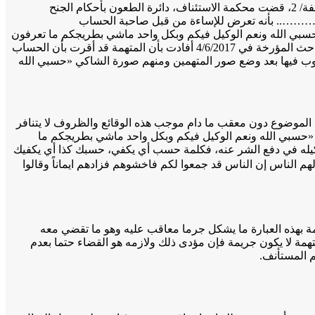
وفي الاتجاه ذاته، وفي دولة الكويت، وبتاريخ الثالث والعشرين من ديسمبر 2018م، وبمناسبة الطعن رقم 703 لسنة 2018م تمييز الجنح المستأنفة/ 2، قضت محكمة الاستئناف، دائرة الطعون بأحكام الجنح
 – …………….. بأنه تعرض للإساءة من قبل صاحبة الحساب
ي الله ونعم الوكيل فيكم وبكل واحد ماشي بطريجكم ما تعرفون
الصح ماشين غلط# إلا – الكويت». وحيث أنه وبسؤال المتهمة – …………………. عما أسند إليها من اتهام أنكرت ذلك. وحيث أن تحريات المباحث المؤرخة في 4/6/2017 أفادت بأن المتهمة قد أقرت بأن الحساب
 فيها بعد وضع صور المتهمين ومنهم صورة الشاكي «حسبي الله
الموضوع دون معقب ما دام موجب هذه الوقائع والظروف لا يتنافر
رة «حسبي الله ونعم الوكيل فيكم وبكل واحد ماشي بطريجكم ما
 وكيله في دفع الشر عنه، فكلمة حسب أي يكفي، حسبك كذا أي يكفيك
الله من أي شيء مما همك أو أمر تخاف منه وقد وردت بقوله تعالي في سورة آل عمران – الآية 173 الذين قال لهم الناس إن الناس قد جمعوا لكم فاخشوهم فزادهم ايماناً وقالوا
كمة بهذه العبارة ما يشكل جرما معاقب عليه وهو ما تقضي معه
متهمة لا يكون جريمة فإن مؤدى ذلك ولازمه هو القضاء حتما بعدم
م المستأنف.