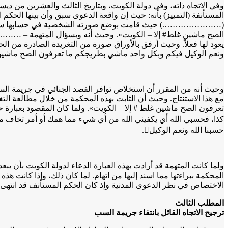
المستأنفة (التمييز) بأنه: حيث إن واقعة الدعوى سبق وأن بينها الح
(………………….) حيث قامت بوضع صورته الشخصية في حسابها سالف الذك
يعود لها فعلاً. وحيث أرفق بالأوراق صورة من التغريدة الصادر
ونعم الوكيل فيكم وبكل واحد ماشي بطريجكم ما تعرفون الصح ماشين غ
وحيث أنه من المقرر أن استخلاص توافر القصد الجنائي في جريمة ال
مع هذا الاستنتاج. وحيث أن الثابت بهذه المحكمة من خلال مطالعة ال
تعرفون الصح ماشين غلط # إلا – الكويت». ولما كان المقصود بعبارة 
حسبنا الله ونعم الوكيل.
ولما كانت المتهمة قد أرادت بهذه العبارة الدعاء لدولة الكويت بأن 
المحكمة ببراءتها مما اسند إليها من اتهام. لما كان ذلك، وإذا كانت 
الاختصاص في نظر الدعوى المدنية وإذ كان الحكم المستأنف قد انتهى إ
المطلب الثالث
ترجيح الاتجاه القائل بانتفاء جريمة السب