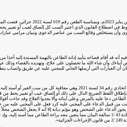
في دولة الإمارات العربية المتحدة، وفي حكمه
ملحوظ في اصطلاح القانون الذي اعتبر السب كل إلصاق لعيب أو تعب
وى وأن يستخلص وقائع السب من عناصر الدعوى وتبيان مرامي عبارات ا
 أنه قد أقام قضاءه بتأييد إدانة الطاعن بالتهمة المسندة إليه أخذا م
أبناءك وأن شاء الله ما تحصلون على علاج، وتهديده بالقضاء وذلك عن
يان أن العبارات التي أرسلها الجاني للمجني عليه عن طريق واتساب ينطب
وكان الطاعن أحيل للمحاكمة عمال بالمادة 43 /1 من المرسوم بقانون اتحادي رقم 
بإطلاق اللفظ الصريح الدال على ذلك أو إلصاق عيب أو تعبير يحط من ق
 الطاعن دعا عليه بالمرض وعلى أبنائه وألا يجدوا العلاج وقد جاءت أقوا
ت من قبيل الدعاء على المجني عليه كرد فعل على المجني عليه من على
لا يجوز الدعاء على الشخص وهو مؤثم ديانة إلا أنه لا يجعل الشخص محل
يكن سائغا ذلك أن الدعاء على شخص لا يعد سباً من المعنى الوارد بالمادة 43 /1 سالفة البيان مما يت
ة».