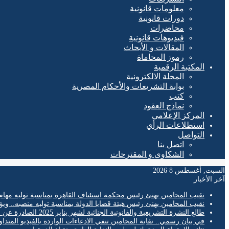
معلومات قانونية
دورات قانونية
محاضرات
فيديوهات قانونية
المقالات و الأبحاث
رموز المحاماة
المكتبة الرقمية
المجلة الالكترونية
بوابة التشريعات والأحكام المصرية
كتب
نماذج العقود
المركز الإعلامي
استطلاعات الرأي
التواصل
اتصل بنا
الشكاوى و المقترحات
السبت, أغسطس 8 2026
آخر الأخبار
نقيب المحامين يهنئ رئيس محكمة استئناف القاهرة بمناسبة توليه مهام
نقيب المحامين يهنئ رئيس هيئة قضايا الدولة بمناسبة توليه منصبه.. ويؤ
طالع النشرة التشريعية والقانونية الجنائية لشهر يناير 2025 الصادرة عن المكتب الفني لمحكمة النقض
في بيان رسمي.. نقابة المحامين تنفي الادعاءات الواردة بالفيديو المتدا