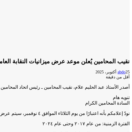
نقيب المحامين يُعلن موعد عرض ميزانيات النقابة العامة من 2017 حت
25 أكتوبر، 2025
abdo
أقل من دقيقة
أصدر الأستاذ عبد الحليم علام، نقيب المحامين ـ رئيس اتحاد المحامين 
تنويه هام
السادة المحامين الكرام
نودّ إعلامكم بأنه اعتبارًا من يوم الثلاثاء الموافق ٤ نوفمبر، سيتم عرض الميزانيات الخاصة بالنقابة العامة للمحامين، وذلك على النحو التالي:
الفترة الزمنية: من عام ٢٠١٧ وحتى عام ٢٠٢٤