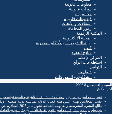
معلومات قانونية
دورات قانونية
محاضرات
فيديوهات قانونية
المقالات و الأبحاث
رموز المحاماة
المكتبة الرقمية
المجلة الالكترونية
بوابة التشريعات والأحكام المصرية
كتب
نماذج العقود
المركز الإعلامي
استطلاعات الرأي
التواصل
اتصل بنا
الشكاوى و المقترحات
السبت, أغسطس 8 2026
آخر الأخبار
نقيب المحامين يهنئ رئيس محكمة استئناف القاهرة بمناسبة توليه مهام
نقيب المحامين يهنئ رئيس هيئة قضايا الدولة بمناسبة توليه منصبه.. ويؤ
طالع النشرة التشريعية والقانونية الجنائية لشهر يناير 2025 الصادرة عن المكتب الفني لمحكمة النقض
في بيان رسمي.. نقابة المحامين تنفي الادعاءات الواردة بالفيديو المتدا