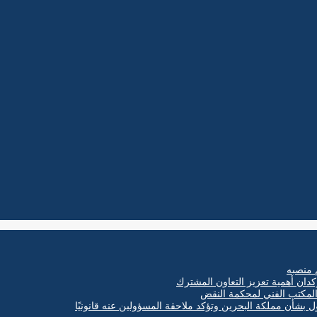
 منصبه
كدان أهمية تعزيز التعاون المشترك
ول بشأن مملكة البحرين وتؤكد ملاحقة المسؤولين عنه قانونيًا