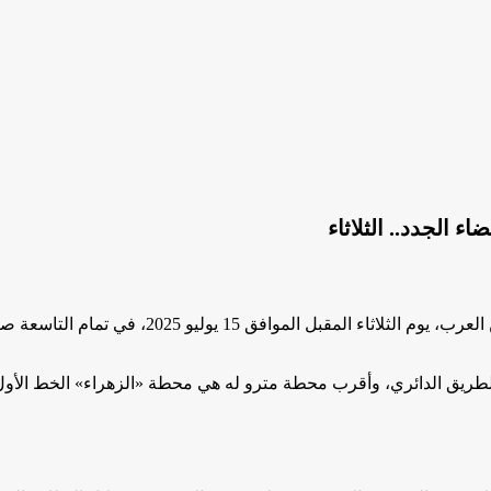
 الجدد.. الثلاثاء
يترأس الأستاذ عبدالحليم علام، نقيب المحامين ـ رئ
طريق الدائري، وأقرب محطة مترو له هي محطة «الزهراء» الخط الأول (