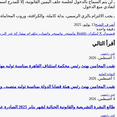
ـ لن يتم السماح بالدخول لجلسة حلف اليمين القانونية، إلا للمدرج أ
لتفادي منع الدخول.
ـ يجب الالتزام بالزي الرسمي، بدلة كاملة، والكرافتة، وروب المحاماة،
أشرف الشيخ
13 يوليو، 2025
دقيقة واحدة
فيسبوك
‫X
لينكدإن
ماسنجر
ماسنجر
واتساب
تيلقرام
مشاركة عبر البريد
أقرأ التالي
خبر رئيسى
5 أغسطس، 2026
نقيب المحامين يهنئ رئيس محكمة استئناف القاهرة بمناسبة توليه مه
النقابة العامة
5 أغسطس، 2026
نقيب المحامين يهنئ رئيس هيئة قضايا الدولة بمناسبة توليه منصبه.. و
خبر رئيسى
4 أغسطس، 2026
طالع النشرة التشريعية والقانونية الجنائية لشهر يناير 2025 الصادرة عن المكتب الفني لمحكمة النقض
خبر رئيسى