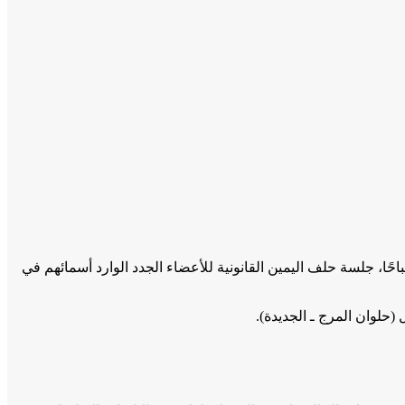
يس اتحاد المحامين العرب، يوم الثلاثاء المقبل الموافق 15 يوليو 2025، في تمام التاسعة صباحًا، جلسة حلف اليمين القانونية للأعضاء الجدد الوارد أسمائهم في
حلوان المرج ـ الجديدة).