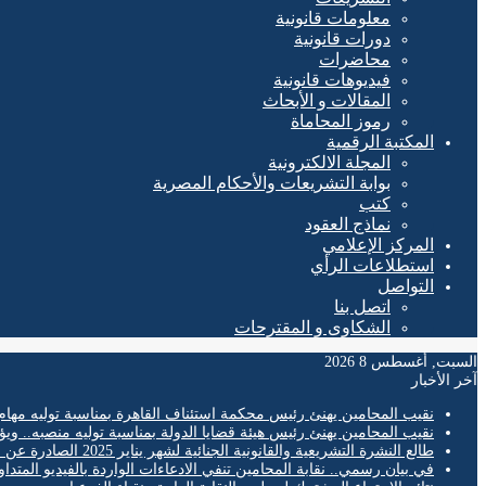
معلومات قانونية
دورات قانونية
محاضرات
فيديوهات قانونية
المقالات و الأبحاث
رموز المحاماة
المكتبة الرقمية
المجلة الالكترونية
بوابة التشريعات والأحكام المصرية
كتب
نماذج العقود
المركز الإعلامي
استطلاعات الرأي
التواصل
اتصل بنا
الشكاوى و المقترحات
السبت, أغسطس 8 2026
آخر الأخبار
نقيب المحامين يهنئ رئيس محكمة استئناف القاهرة بمناسبة توليه مهام
نقيب المحامين يهنئ رئيس هيئة قضايا الدولة بمناسبة توليه منصبه.. ويؤ
طالع النشرة التشريعية والقانونية الجنائية لشهر يناير 2025 الصادرة عن المكتب الفني لمحكمة النقض
في بيان رسمي.. نقابة المحامين تنفي الادعاءات الواردة بالفيديو المتدا