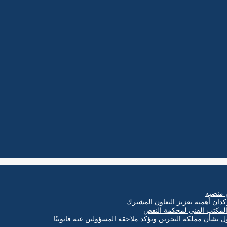
 منصبه
كدان أهمية تعزيز التعاون المشترك
ول بشأن مملكة البحرين وتؤكد ملاحقة المسؤولين عنه قانونيًا